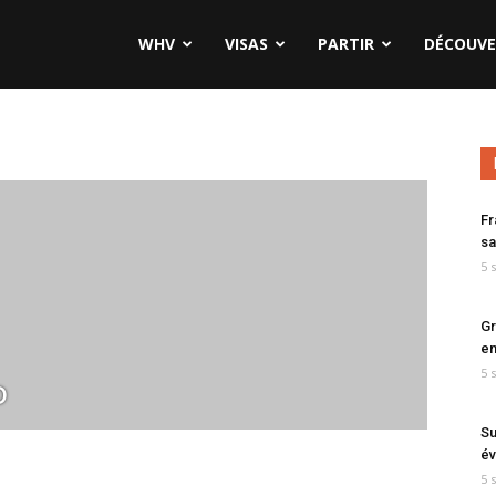
WHV
VISAS
PARTIR
DÉCOUVE
Fr
sa
5 
Gr
en
5 
o
Su
év
5 