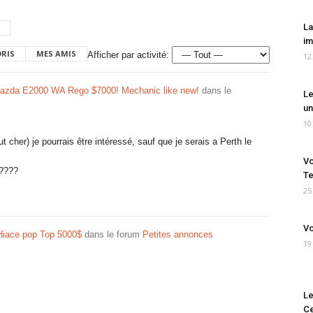
La
im
ORIS
MES AMIS
Afficher par activité:
12
zda E2000 WA Rego $7000! Mechanic like new!
dans le
Le
un
10
t cher) je pourrais être intéressé, sauf que je serais a Perth le
Vo
e????
Te
25
Vo
Hiace pop Top 5000$
dans le forum
Petites annonces
19
Le
Ce