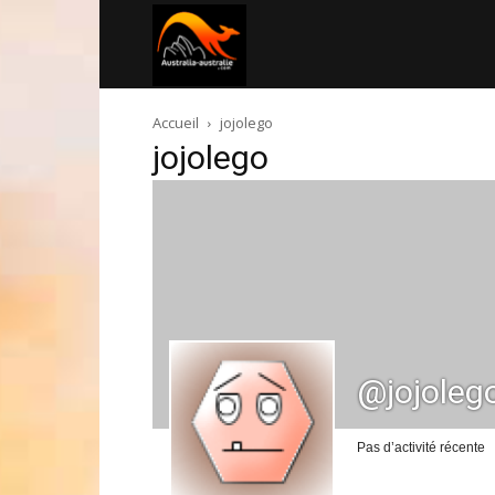
Australia-
Accueil
jojolego
australie.com
jojolego
@jojoleg
Pas d’activité récente