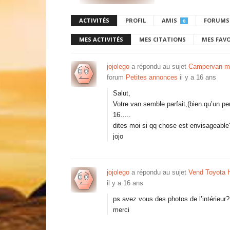
ACTIVITÉS
PROFIL
AMIS
FORUMS
0
MES ACTIVITÉS
MES CITATIONS
MES FAV
jojolego
a répondu au sujet
Campervan ma
forum
Petites annonces
il y a 16 ans
Salut,
Votre van semble parfait,(bien qu’un peu
16…..
dites moi si qq chose est envisageabl
jojo
jojolego
a répondu au sujet
Vend Toyota 
il y a 16 ans
ps avez vous des photos de l’intérieur?
merci