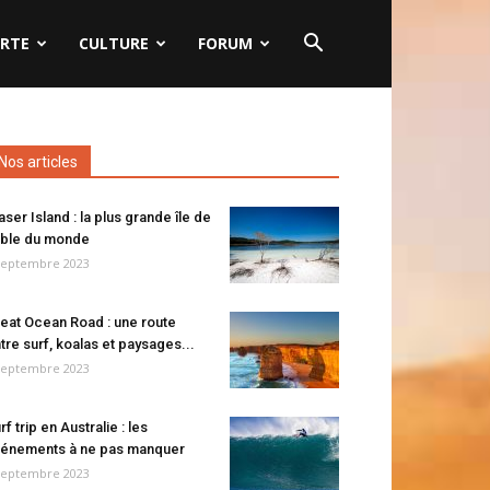
RTE
CULTURE
FORUM
Nos articles
aser Island : la plus grande île de
ble du monde
septembre 2023
eat Ocean Road : une route
tre surf, koalas et paysages...
septembre 2023
rf trip en Australie : les
énements à ne pas manquer
septembre 2023