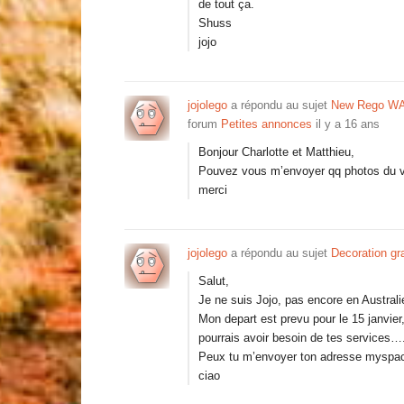
de tout ça.
Shuss
jojo
jojolego
a répondu au sujet
New Rego WA 
forum
Petites annonces
il y a 16 ans
Bonjour Charlotte et Matthieu,
Pouvez vous m’envoyer qq photos du v
merci
jojolego
a répondu au sujet
Decoration gra
Salut,
Je ne suis Jojo, pas encore en Australi
Mon depart est prevu pour le 15 janvier,
pourrais avoir besoin de tes services…
Peux tu m’envoyer ton adresse myspac
ciao