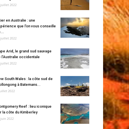
 juillet 2022
ier en Australie : une
périence que l’on vous conseille
...
 juillet 2022
pe Arid, le grand sud sauvage
 l’Australie occidentale
 juillet 2022
w South Wales : la côte sud de
llongong à Batemans...
juillet 2022
ntgomery Reef : lieu iconique
r la côte du Kimberley
 juin 2022