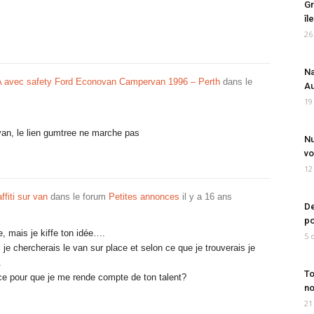
Gr
îl
26
Na
avec safety Ford Econovan Campervan 1996 – Perth
dans le
Au
19
an, le lien gumtree ne marche pas
Nu
vo
12
ffiti sur van
dans le forum
Petites annonces
il y a 16 ans
De
po
e, mais je kiffe ton idée….
5 
 je chercherais le van sur place et selon ce que je trouverais je
.
To
e pour que je me rende compte de ton talent?
no
21