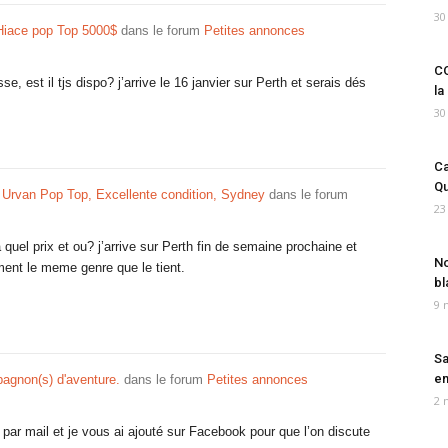
30
Hiace pop Top 5000$
dans le forum
Petites annonces
CO
se, est il tjs dispo? j’arrive le 16 janvier sur Perth et serais dés
la
30
Ca
Qu
Urvan Pop Top, Excellente condition, Sydney
dans le forum
23
à quel prix et ou? j’arrive sur Perth fin de semaine prochaine et
No
ent le meme genre que le tient.
bl
9 
Sa
em
agnon(s) d'aventure.
dans le forum
Petites annonces
2 
 par mail et je vous ai ajouté sur Facebook pour que l’on discute