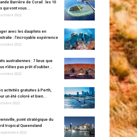
ande Barrière de Corail : les 10
es qui vont vous...
 octobre 2022
ger avec les dauphins en
stralie : l’incroyable expérience
 octobre 2022
its australiennes : 7 lieux que
us n’êtes pas prêt d’oublier...
 octobre 2022
s activités gratuites à Perth,
ur un été coloré et bien...
octobre 2022
wnsville, point stratégique du
rd tropical Queensland
 septembre 2022