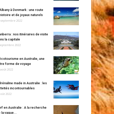
Albany à Denmark : une route
histoire et de joyaux naturels
 septembre 2022
nberra : nos itinéraires de visite
ns la capitale
septembre 2022
écotourisme en Australie, une
tre forme de voyage
 août 2022
rénaline made in Australie : les
tivités incontournables
août 2022
rf en Australie : A la recherche
 la vague...