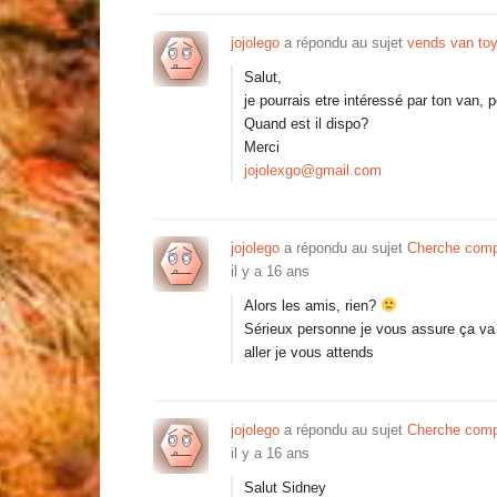
jojolego
a répondu au sujet
vends van toy
Salut,
je pourrais etre intéressé par ton van, 
Quand est il dispo?
Merci
jojolexgo@gmail.com
jojolego
a répondu au sujet
Cherche comp
il y a 16 ans
Alors les amis, rien?
Sérieux personne je vous assure ça va ê
aller je vous attends
jojolego
a répondu au sujet
Cherche comp
il y a 16 ans
Salut Sidney