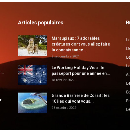
Articles populaires
R
Marsupiaux : 7 adorables
Le
créatures dont vous allez faire
Dé
la connaissance...
2 septembre 2021
Le
Le
Le Working Holiday Visa : le
...
passeport pour une année en...
Au
18 février 2022
Le
E
Grande Barrière de Corail : les
r
Pr
10 îles qui vont vous...
26 octobre 2022
Le