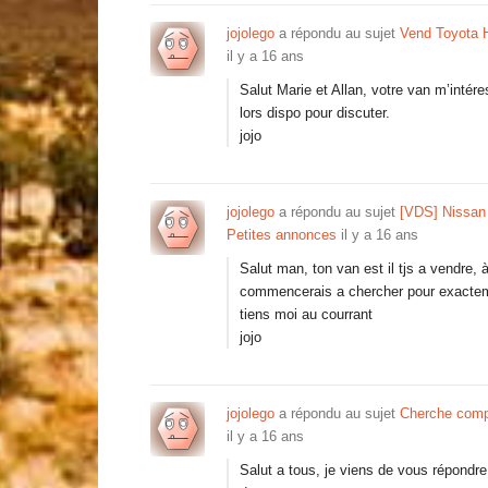
jojolego
a répondu au sujet
Vend Toyota 
il y a 16 ans
Salut Marie et Allan, votre van m’intéres
lors dispo pour discuter.
jojo
jojolego
a répondu au sujet
[VDS] Nissan 
Petites annonces
il y a 16 ans
Salut man, ton van est il tjs a vendre, 
commencerais a chercher pour exactem
tiens moi au courrant
jojo
jojolego
a répondu au sujet
Cherche comp
il y a 16 ans
Salut a tous, je viens de vous répondre