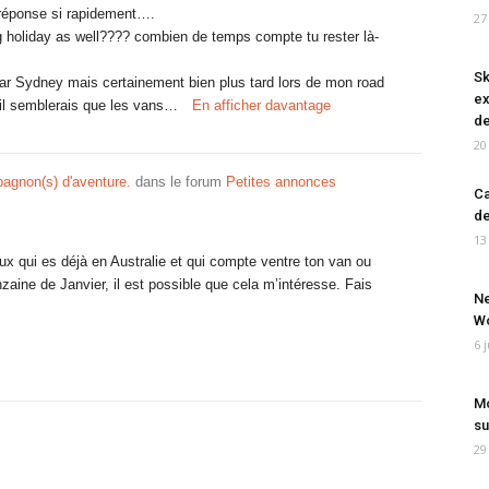
 réponse si rapidement….
27
 holiday as well???? combien de temps compte tu rester là-
Sk
par Sydney mais certainement bien plus tard lors de mon road
ex
, il semblerais que les vans…
En afficher davantage
de
20
agnon(s) d'aventure.
dans le forum
Petites annonces
Ca
de
13
ux qui es déjà en Australie et qui compte ventre ton van ou
zaine de Janvier, il est possible que cela m’intéresse. Fais
Ne
Wo
6 
Mo
su
29