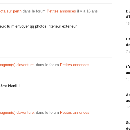
ota sur perth
dans le forum
Petites annonces
il y a 16 ans
D’
d’
15
peux tu m’envoyer qq photos interieur exterieur
Ca
da
7 
agnon(s) d'aventure.
dans le forum
Petites annonces
L’
au
10
tre bien!!!!
Ad
ac
3 
agnon(s) d'aventure.
dans le forum
Petites annonces
Su
de