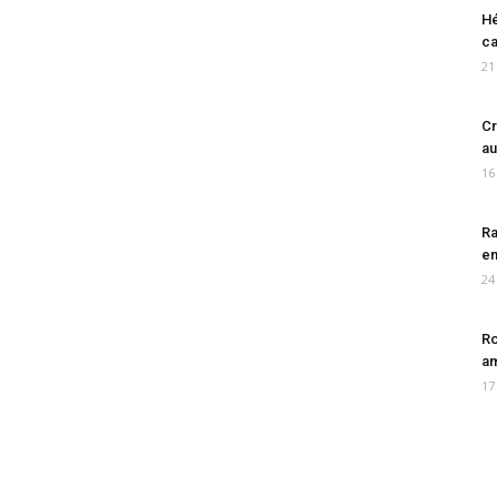
Hé
ca
21
Cr
au
16
Ra
en
24
Ro
am
17