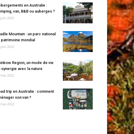
bergements en Australie :
mping, van, B&B ou auberges ?
 juin 2022
adle Mountain : un parc national
 patrimoine mondial
 juin 2022
inbow Region, un mode de vie
 synergie avec la nature
 mai 2022
ad trip en Australie : comment
énager son van ?
 mai 2022