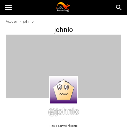
Australia-
Accueil
johnlo
johnlo
australie.com
@johnlo
Pas d’activité récente