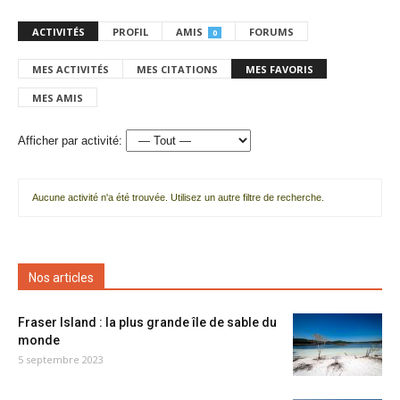
ACTIVITÉS
PROFIL
AMIS
FORUMS
0
MES ACTIVITÉS
MES CITATIONS
MES FAVORIS
MES AMIS
Afficher par activité:
Aucune activité n'a été trouvée. Utilisez un autre filtre de recherche.
Nos articles
Fraser Island : la plus grande île de sable du
monde
5 septembre 2023