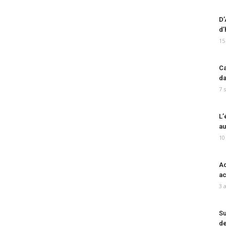
D’
d’
15
Ca
da
7 
L’
au
10
Ad
ac
3 
Su
de