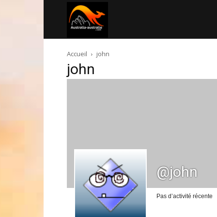
Australia-
Accueil
john
australie.com
john
@john
Pas d’activité récente