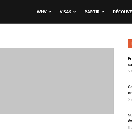
WHV
VISAS
PARTIR
DÉCOUVE
Fr
sa
5 
Gr
en
5 
Su
év
5 