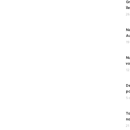
Gr
îl
26
Na
Au
19
Nu
vo
12
De
po
5 
To
no
21