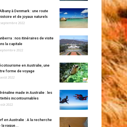
Albany à Denmark : une route
histoire et de joyaux naturels
 septembre 2022
nberra : nos itinéraires de visite
ns la capitale
septembre 2022
écotourisme en Australie, une
tre forme de voyage
 août 2022
rénaline made in Australie : les
tivités incontournables
août 2022
rf en Australie : A la recherche
 la vague...