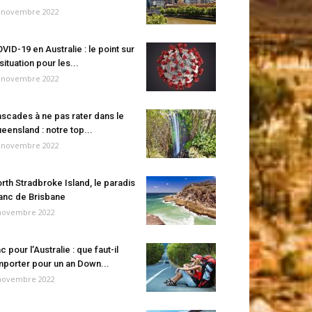
 novembre 2022
VID-19 en Australie : le point sur
 situation pour les...
 novembre 2022
scades à ne pas rater dans le
eensland : notre top...
 novembre 2022
rth Stradbroke Island, le paradis
anc de Brisbane
novembre 2022
c pour l’Australie : que faut-il
porter pour un an Down...
novembre 2022