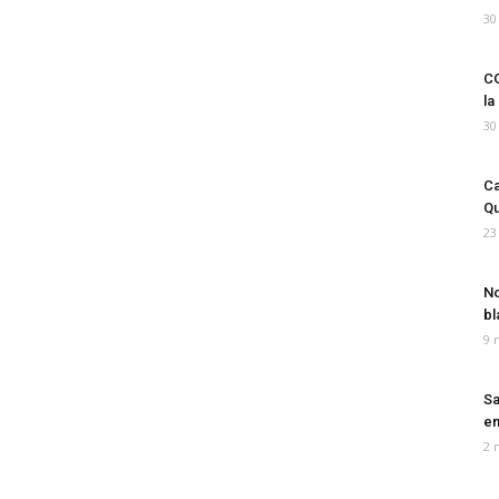
30
CO
la
30
Ca
Qu
23
No
bl
9 
Sa
em
2 