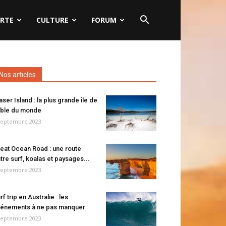
RTE
CULTURE
FORUM
Nos articles
aser Island : la plus grande île de
ble du monde
septembre 2023
eat Ocean Road : une route
tre surf, koalas et paysages...
septembre 2023
rf trip en Australie : les
énements à ne pas manquer
septembre 2023