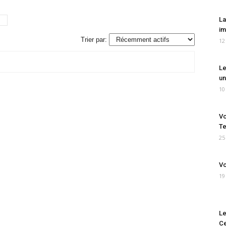
La
im
Trier par:
12
Le
un
10
Vo
Te
25
Vo
19
Le
Ce