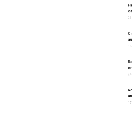
Hé
ca
21
Cr
au
16
Ra
en
24
Ro
am
17