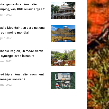
bergements en Australie :
mping, van, B&B ou auberges ?
 juin 2022
adle Mountain : un parc national
 patrimoine mondial
 juin 2022
inbow Region, un mode de vie
 synergie avec la nature
 mai 2022
ad trip en Australie : comment
énager son van ?
 mai 2022