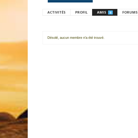
ACTIVITÉS
PROFIL
AMIS
FORUMS
0
Désolé, aucun membre n'a été trouvé.
Mes
amis