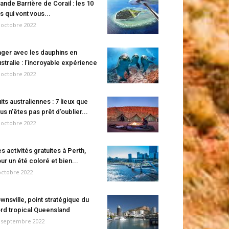
ande Barrière de Corail : les 10
es qui vont vous...
 octobre 2022
ger avec les dauphins en
stralie : l’incroyable expérience
 octobre 2022
its australiennes : 7 lieux que
us n’êtes pas prêt d’oublier...
 octobre 2022
s activités gratuites à Perth,
ur un été coloré et bien...
octobre 2022
wnsville, point stratégique du
rd tropical Queensland
 septembre 2022