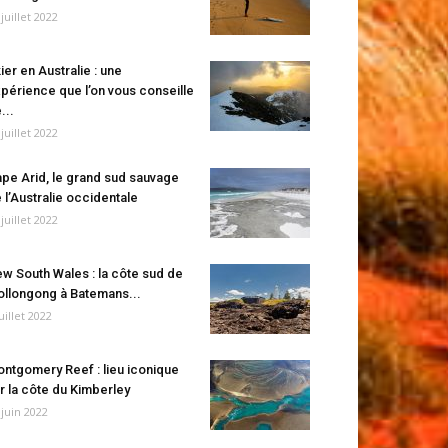
 juillet 2022
ier en Australie : une
périence que l’on vous conseille
...
 juillet 2022
pe Arid, le grand sud sauvage
 l’Australie occidentale
 juillet 2022
w South Wales : la côte sud de
llongong à Batemans...
juillet 2022
ntgomery Reef : lieu iconique
r la côte du Kimberley
 juin 2022