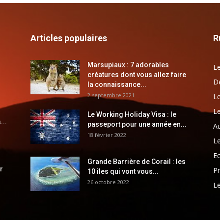
Articles populaires
R
Marsupiaux : 7 adorables
Le
créatures dont vous allez faire
Dé
la connaissance...
2 septembre 2021
Le
Le
Le Working Holiday Visa : le
...
passeport pour une année en...
Au
18 février 2022
Le
E
Grande Barrière de Corail : les
r
Pr
10 îles qui vont vous...
26 octobre 2022
Le