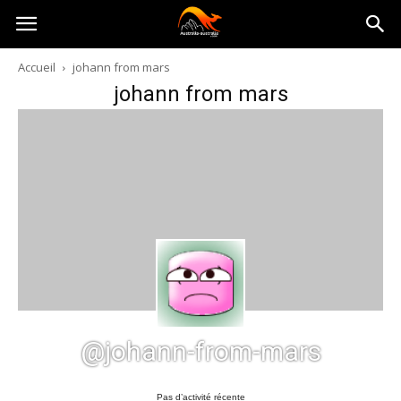
Australia-
Accueil
johann from mars
johann from mars
australie.com
@johann-from-mars
Pas d’activité récente