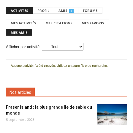
ACTIVITÉS
PROFIL
AMIS
FORUMS
0
MES ACTIVITÉS
MES CITATIONS
MES FAVORIS
MES AMIS
Afficher par activité:
Aucune activité n'a été trouvée. Utilisez un autre filtre de recherche.
Nos articles
Fraser Island : la plus grande île de sable du
monde
5 septembre 2023