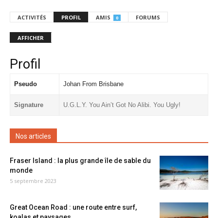
ACTIVITÉS
PROFIL
AMIS
FORUMS
0
AFFICHER
Profil
Pseudo
Johan From Brisbane
Signature
U.G.L.Y. You Ain’t Got No Alibi. You Ugly!
Nos articles
Fraser Island : la plus grande île de sable du
monde
5 septembre 2023
Great Ocean Road : une route entre surf,
koalas et paysages...