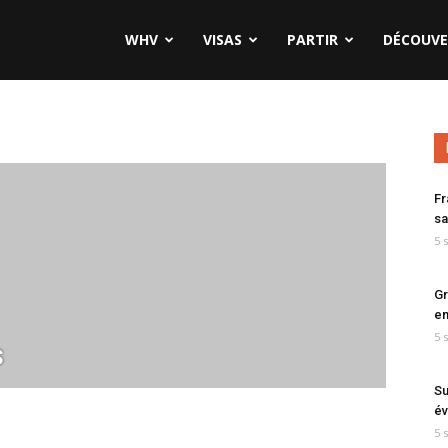
WHV
VISAS
PARTIR
DÉCOUVE
Fr
sa
5 
Gr
en
5 
s
Su
év
5 