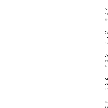
D’
d’
15
Ca
da
7 
L’
au
10
Ad
ac
3 
Su
de