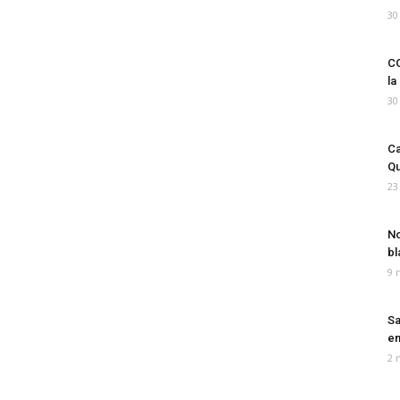
30
CO
la
30
Ca
Qu
23
No
bl
9 
Sa
em
2 