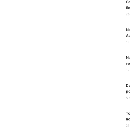
Gr
îl
26
Na
Au
19
Nu
vo
12
De
po
5 
To
no
21