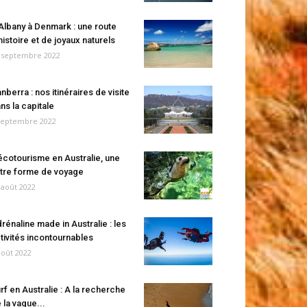
Albany à Denmark : une route
histoire et de joyaux naturels
 septembre 2022
nberra : nos itinéraires de visite
ns la capitale
septembre 2022
écotourisme en Australie, une
tre forme de voyage
 août 2022
rénaline made in Australie : les
tivités incontournables
août 2022
rf en Australie : A la recherche
 la vague...