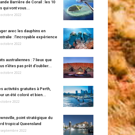
ande Barrière de Corail : les 10
es qui vont vous...
 octobre 2022
ger avec les dauphins en
stralie : l’incroyable expérience
 octobre 2022
its australiennes : 7 lieux que
us n’êtes pas prêt d’oublier...
 octobre 2022
s activités gratuites à Perth,
ur un été coloré et bien...
octobre 2022
wnsville, point stratégique du
rd tropical Queensland
 septembre 2022