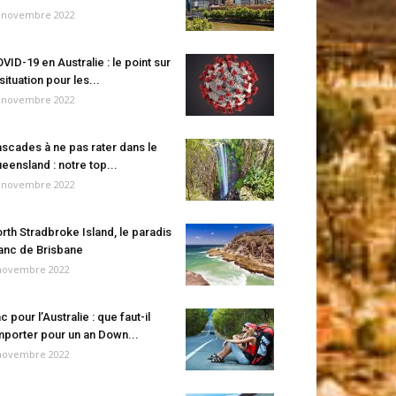
 novembre 2022
VID-19 en Australie : le point sur
 situation pour les...
 novembre 2022
scades à ne pas rater dans le
eensland : notre top...
 novembre 2022
rth Stradbroke Island, le paradis
anc de Brisbane
novembre 2022
c pour l’Australie : que faut-il
porter pour un an Down...
novembre 2022