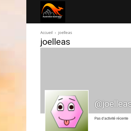
Australia-
Accueil
joelleas
australie.com
joelleas
@joellea
Pas d’activité récente