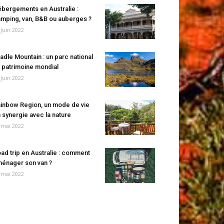
bergements en Australie :
mping, van, B&B ou auberges ?
 juin 2022
adle Mountain : un parc national
 patrimoine mondial
 juin 2022
inbow Region, un mode de vie
 synergie avec la nature
 mai 2022
ad trip en Australie : comment
énager son van ?
 mai 2022