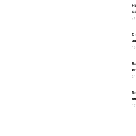
Hé
ca
21
Cr
au
16
Ra
en
24
Ro
am
17