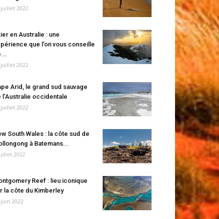
 juillet 2022
ier en Australie : une
périence que l’on vous conseille
...
 juillet 2022
pe Arid, le grand sud sauvage
 l’Australie occidentale
 juillet 2022
w South Wales : la côte sud de
llongong à Batemans...
juillet 2022
ntgomery Reef : lieu iconique
r la côte du Kimberley
 juin 2022