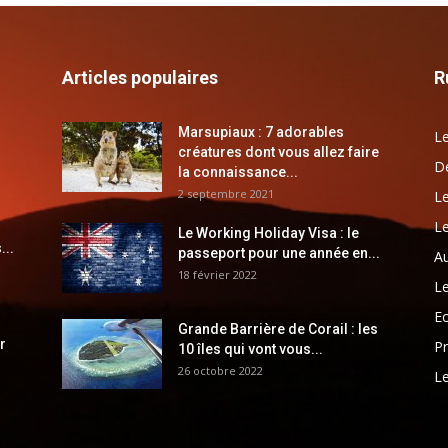
Articles populaires
R
Marsupiaux : 7 adorables
Le
créatures dont vous allez faire
Dé
la connaissance...
2 septembre 2021
Le
Le
Le Working Holiday Visa : le
...
passeport pour une année en...
Au
18 février 2022
Le
E
Grande Barrière de Corail : les
r
Pr
10 îles qui vont vous...
26 octobre 2022
Le