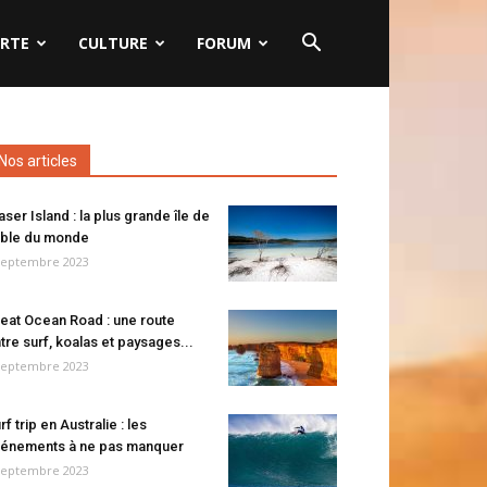
RTE
CULTURE
FORUM
Nos articles
aser Island : la plus grande île de
ble du monde
septembre 2023
eat Ocean Road : une route
tre surf, koalas et paysages...
septembre 2023
rf trip en Australie : les
énements à ne pas manquer
septembre 2023