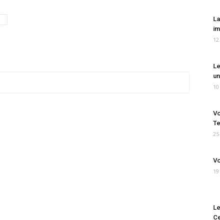
La
im
12
Le
un
10
Vo
Te
25
Vo
19
Le
Ce