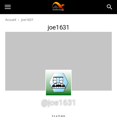
Australia-
Accueil
joe1631
joe1631
australie.com
@joe1631
il y a 9 ans