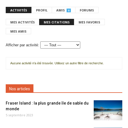
ACTIVITÉS
PROFIL
AMIS
FORUMS
0
MES ACTIVITÉS
MES CITATIONS
MES FAVORIS
MES AMIS
Afficher par activité:
Aucune activité n'a été trouvée. Utilisez un autre filtre de recherche.
Nos articles
Fraser Island : la plus grande île de sable du
monde
5 septembre 2023