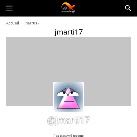
Australia-
Accueil
jmarti17
jmarti17
australie.com
@jmarti17
Pas d’activité récente