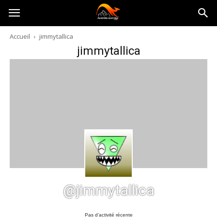
Australia-
Accueil
jimmytallica
jimmytallica
australie.com
@jimmytallica
Pas d’activité récente