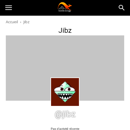
Australia-
Accueil
Jibz
Jibz
australie.com
@jibz
Pas d’activité récente