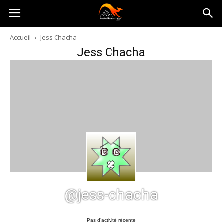
Australia-
Accueil
Jess Chacha
Jess Chacha
australie.com
@jess-chacha
Pas d’activité récente