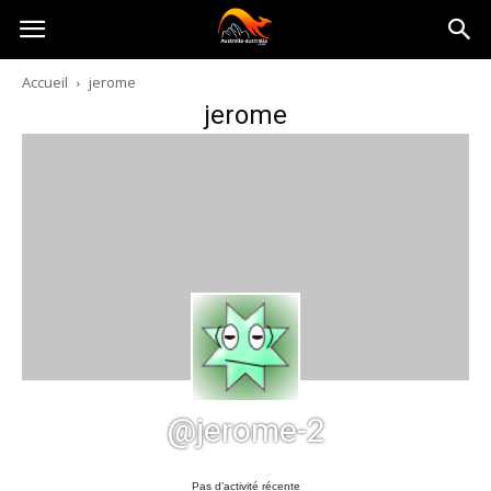
Australia-
Accueil
jerome
jerome
australie.com
@jerome-2
Pas d’activité récente