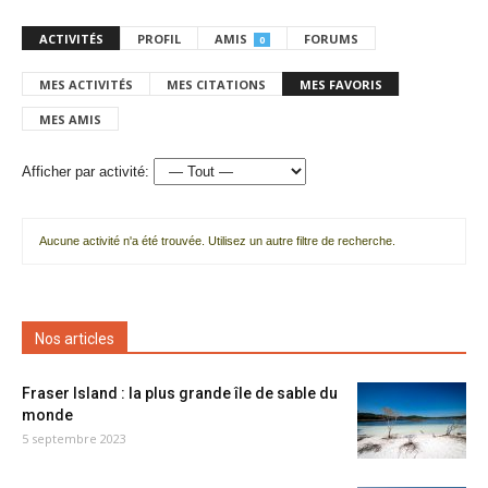
ACTIVITÉS
PROFIL
AMIS
FORUMS
0
MES ACTIVITÉS
MES CITATIONS
MES FAVORIS
MES AMIS
Afficher par activité:
Aucune activité n'a été trouvée. Utilisez un autre filtre de recherche.
Nos articles
Fraser Island : la plus grande île de sable du
monde
5 septembre 2023