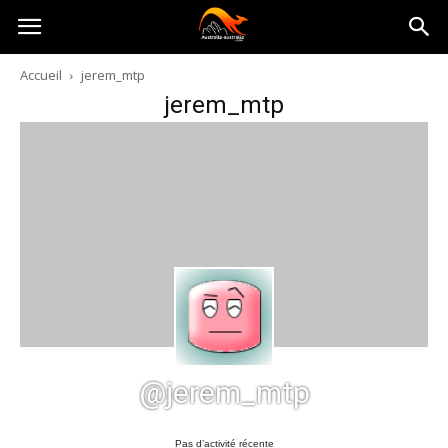
Australia-
Accueil
jerem_mtp
jerem_mtp
australie.com
@jerem_mtp
Pas d’activité récente