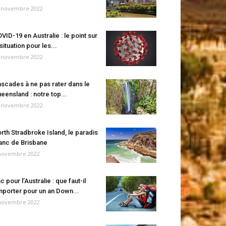
 novembre 2022
VID-19 en Australie : le point sur
 situation pour les...
 novembre 2022
scades à ne pas rater dans le
eensland : notre top...
 novembre 2022
rth Stradbroke Island, le paradis
anc de Brisbane
novembre 2022
c pour l’Australie : que faut-il
porter pour un an Down...
novembre 2022