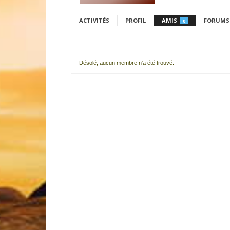
ACTIVITÉS
PROFIL
AMIS
FORUMS
0
Désolé, aucun membre n'a été trouvé.
Mes
amis