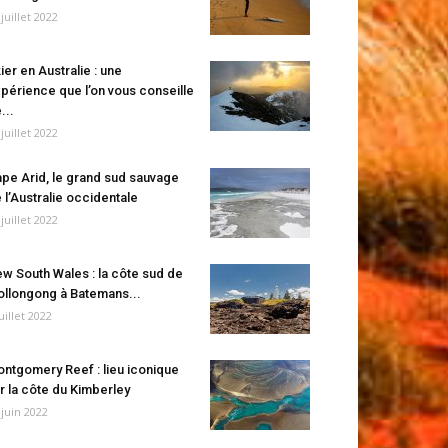
 juillet 2022
ier en Australie : une
périence que l’on vous conseille
...
 juillet 2022
pe Arid, le grand sud sauvage
 l’Australie occidentale
 juillet 2022
w South Wales : la côte sud de
llongong à Batemans...
juillet 2022
ntgomery Reef : lieu iconique
r la côte du Kimberley
 juin 2022