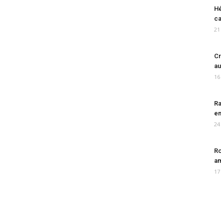
Hé
ca
21
Cr
au
16
Ra
en
24
Ro
am
17