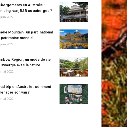
bergements en Australie :
mping, van, B&B ou auberges ?
 juin 2022
adle Mountain : un parc national
 patrimoine mondial
 juin 2022
inbow Region, un mode de vie
 synergie avec la nature
 mai 2022
ad trip en Australie : comment
énager son van ?
 mai 2022