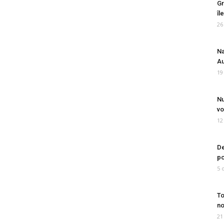
Gr
îl
26
Na
Au
19
Nu
vo
12
De
po
5 
To
no
21