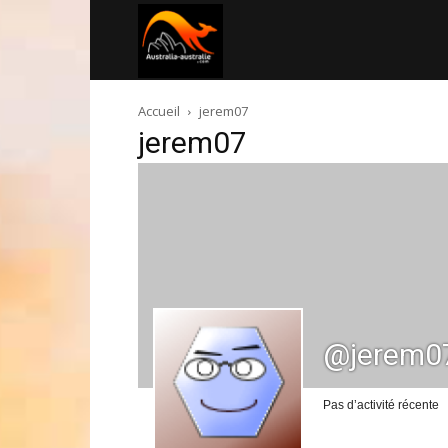
Australia-
Accueil
jerem07
australie.com
jerem07
@jerem0
Pas d’activité récente