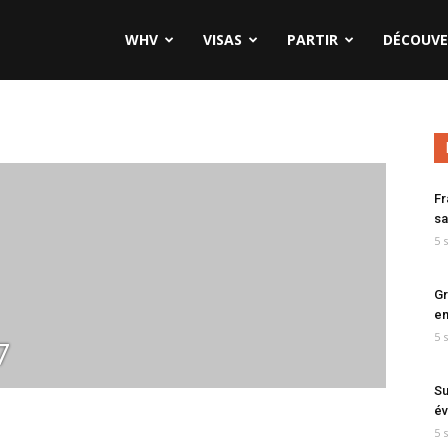
WHV
VISAS
PARTIR
DÉCOUVE
Fr
sa
5 
Gr
en
5 
7
Su
év
5 