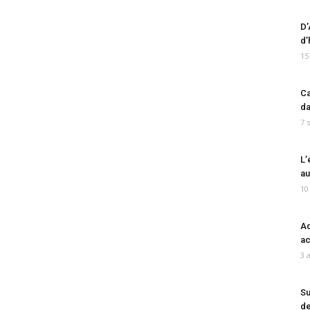
D’
d’
15
Ca
da
7 
L’
au
10
Ad
ac
3 
Su
de