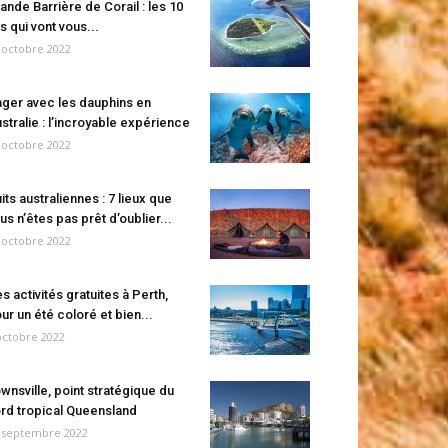
ande Barrière de Corail : les 10
es qui vont vous...
 octobre 2022
ger avec les dauphins en
stralie : l’incroyable expérience
 octobre 2022
its australiennes : 7 lieux que
us n’êtes pas prêt d’oublier...
 octobre 2022
s activités gratuites à Perth,
ur un été coloré et bien...
octobre 2022
wnsville, point stratégique du
rd tropical Queensland
 septembre 2022