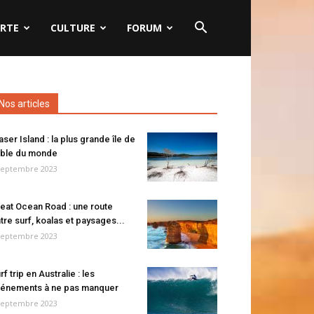
RTE
CULTURE
FORUM
Nos articles
aser Island : la plus grande île de
ble du monde
septembre 2023
eat Ocean Road : une route
tre surf, koalas et paysages...
septembre 2023
rf trip en Australie : les
énements à ne pas manquer
septembre 2023