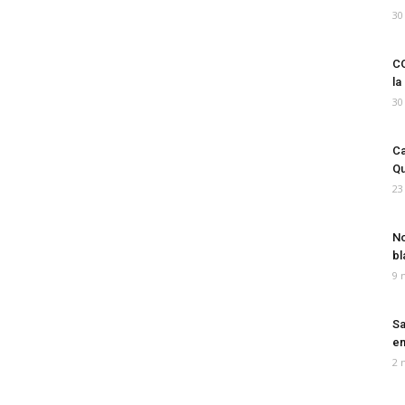
30
CO
la
30
Ca
Qu
23
No
bl
9 
Sa
em
2 