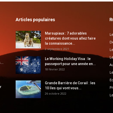
Articles populaires
R
Marsupiaux : 7 adorables
Le
créatures dont vous allez faire
Dé
la connaissance...
2 septembre 2021
Le
Le
Le Working Holiday Visa : le
...
passeport pour une année en...
Au
18 février 2022
Le
E
Grande Barrière de Corail : les
r
Pr
10 îles qui vont vous...
26 octobre 2022
Le