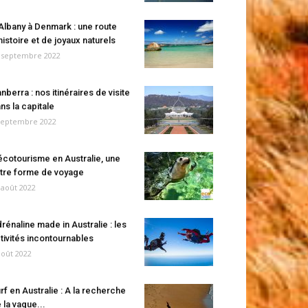
Albany à Denmark : une route
histoire et de joyaux naturels
 septembre 2022
nberra : nos itinéraires de visite
ns la capitale
septembre 2022
écotourisme en Australie, une
tre forme de voyage
 août 2022
rénaline made in Australie : les
tivités incontournables
août 2022
rf en Australie : A la recherche
 la vague...