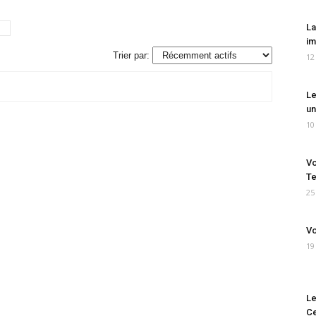
La
im
Trier par:
12
Le
un
10
Vo
Te
25
Vo
19
Le
Ce