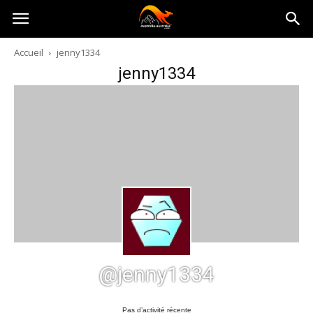
Australia-
Accueil
jenny1334
jenny1334
australie.com
@jenny1334
Pas d’activité récente