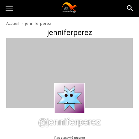
Australia-
Accueil
jenniferperez
jenniferperez
australie.com
@jenniferperez
Pas d’activité récente