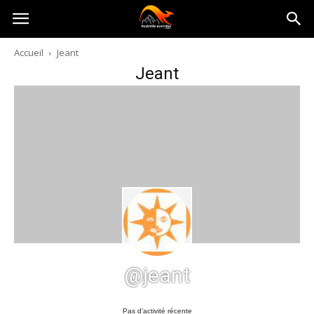
Australia-
Accueil
Jeant
Jeant
australie.com
@jeant
Pas d’activité récente