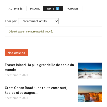
ACTIVITÉS
PROFIL
AMIS
FORUMS
0
Trier par:
Désolé, aucun membre n'a été trouvé.
Mes
amis
Nos articles
Fraser Island : la plus grande île de sable du
monde
5 septembre 2023
Great Ocean Road : une route entre surf,
koalas et paysages...
5 septembre 2023