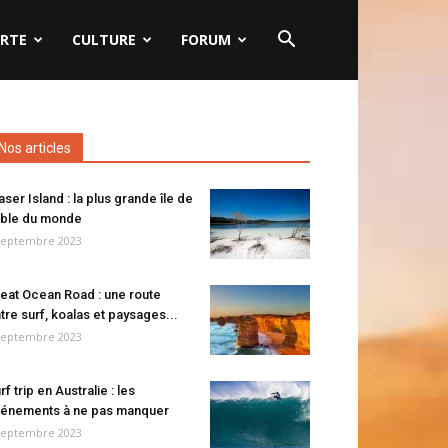
RTE
CULTURE
FORUM
Nos articles
aser Island : la plus grande île de
ble du monde
septembre 2023
eat Ocean Road : une route
tre surf, koalas et paysages...
septembre 2023
rf trip en Australie : les
énements à ne pas manquer
septembre 2023