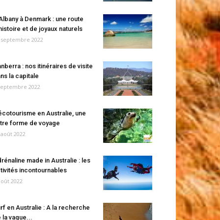
Albany à Denmark : une route
histoire et de joyaux naturels
 septembre 2022
nberra : nos itinéraires de visite
ns la capitale
septembre 2022
écotourisme en Australie, une
tre forme de voyage
 août 2022
rénaline made in Australie : les
tivités incontournables
août 2022
rf en Australie : A la recherche
 la vague...