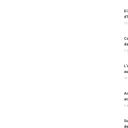
D’
d’
15
Ca
da
7 
L’
au
10
Ad
ac
3 
Su
de