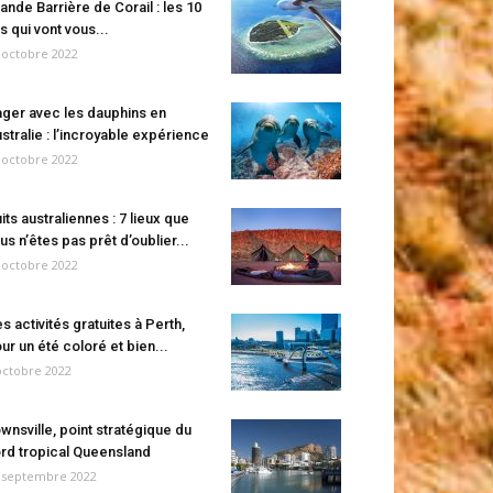
ande Barrière de Corail : les 10
es qui vont vous...
 octobre 2022
ger avec les dauphins en
stralie : l’incroyable expérience
 octobre 2022
its australiennes : 7 lieux que
us n’êtes pas prêt d’oublier...
 octobre 2022
s activités gratuites à Perth,
ur un été coloré et bien...
octobre 2022
wnsville, point stratégique du
rd tropical Queensland
 septembre 2022