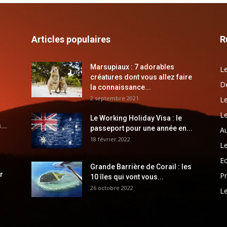
Articles populaires
R
Marsupiaux : 7 adorables
Le
créatures dont vous allez faire
Dé
la connaissance...
2 septembre 2021
Le
Le
Le Working Holiday Visa : le
...
passeport pour une année en...
Au
18 février 2022
Le
E
Grande Barrière de Corail : les
r
Pr
10 îles qui vont vous...
26 octobre 2022
Le