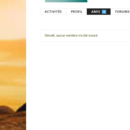
ACTIVITÉS
PROFIL
AMIS
FORUMS
0
Désolé, aucun membre n'a été trouvé.
Mes
amis