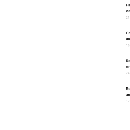
Hé
ca
21
Cr
au
16
Ra
en
24
Ro
am
17