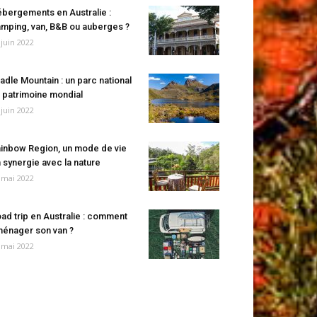
bergements en Australie :
mping, van, B&B ou auberges ?
 juin 2022
adle Mountain : un parc national
 patrimoine mondial
 juin 2022
inbow Region, un mode de vie
 synergie avec la nature
 mai 2022
ad trip en Australie : comment
énager son van ?
 mai 2022