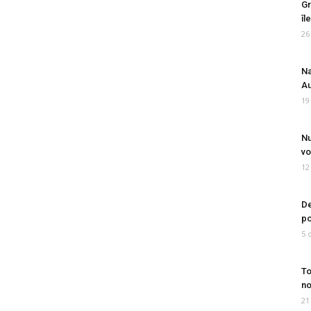
Gr
îl
26
Na
Au
19
Nu
vo
12
De
po
5 
To
no
21