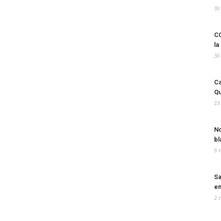
30
CO
la
30
Ca
Qu
23
No
bl
9 
Sa
em
2 