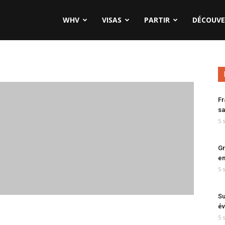
WHV
VISAS
PARTIR
DÉCOUVE
Fr
sa
5 
Gr
en
5 
Su
év
5 