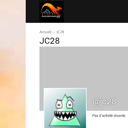
Australia-
Accueil
JC28
australie.com
JC28
@jc28
Pas d’activité récente