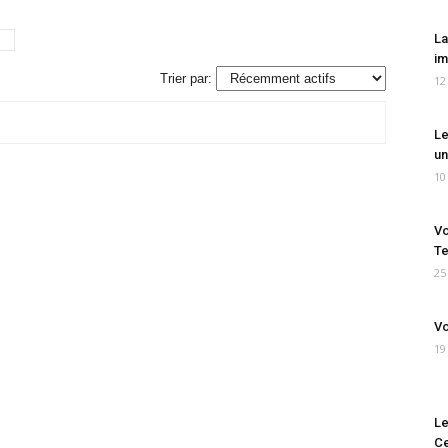
La
im
Trier par:
12
Le
un
10
Vo
Te
25
Vo
19
Le
Ce