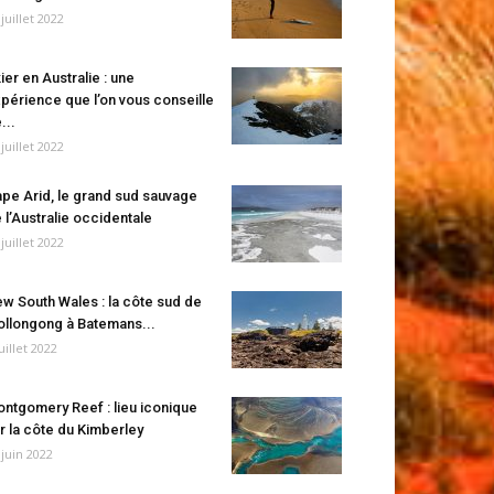
 juillet 2022
ier en Australie : une
périence que l’on vous conseille
...
 juillet 2022
pe Arid, le grand sud sauvage
 l’Australie occidentale
 juillet 2022
w South Wales : la côte sud de
llongong à Batemans...
juillet 2022
ntgomery Reef : lieu iconique
r la côte du Kimberley
 juin 2022