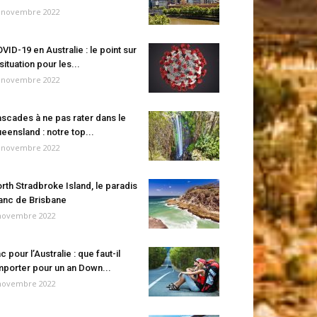
 novembre 2022
VID-19 en Australie : le point sur
 situation pour les...
 novembre 2022
scades à ne pas rater dans le
eensland : notre top...
 novembre 2022
rth Stradbroke Island, le paradis
anc de Brisbane
novembre 2022
c pour l’Australie : que faut-il
porter pour un an Down...
novembre 2022