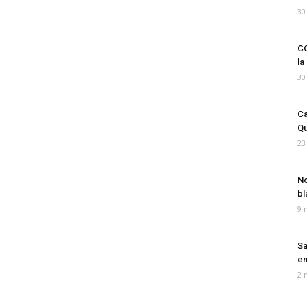
30
CO
la
30
Ca
Qu
23
No
bl
9 
Sa
em
2 