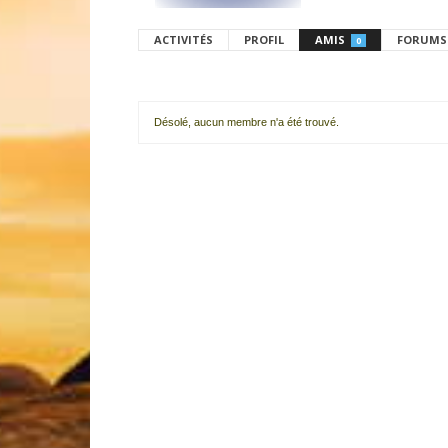
ACTIVITÉS
PROFIL
AMIS
FORUMS
0
Désolé, aucun membre n'a été trouvé.
Mes
amis