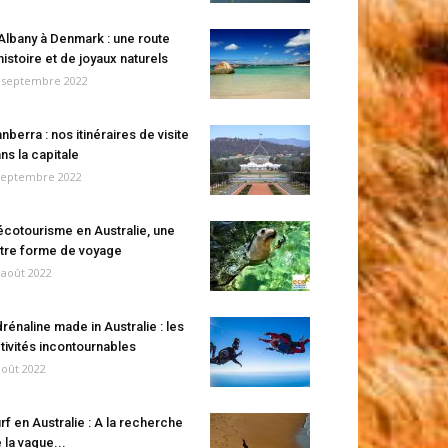
Albany à Denmark : une route
histoire et de joyaux naturels
 septembre 2022
nberra : nos itinéraires de visite
ns la capitale
septembre 2022
écotourisme en Australie, une
tre forme de voyage
 août 2022
rénaline made in Australie : les
tivités incontournables
août 2022
rf en Australie : A la recherche
 la vague...