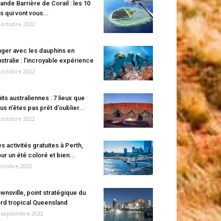
ande Barrière de Corail : les 10
es qui vont vous...
 octobre 2022
ger avec les dauphins en
stralie : l’incroyable expérience
 octobre 2022
its australiennes : 7 lieux que
us n’êtes pas prêt d’oublier...
 octobre 2022
s activités gratuites à Perth,
ur un été coloré et bien...
octobre 2022
wnsville, point stratégique du
rd tropical Queensland
 septembre 2022