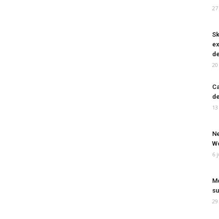
27
Sk
ex
de
20
Ca
de
13
Ne
Wo
6 
Mo
su
29