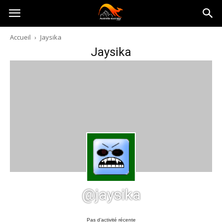
Australia-
Accueil
Jaysika
Jaysika
australie.com
@jaysika
Pas d’activité récente