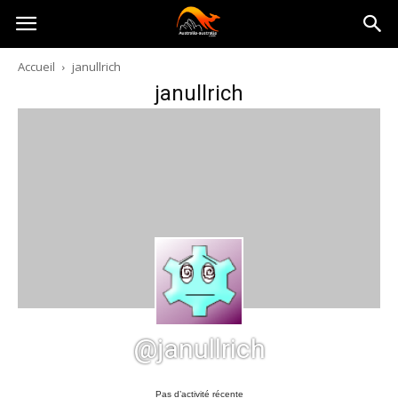
Australia-
Accueil
janullrich
janullrich
australie.com
@janullrich
Pas d’activité récente