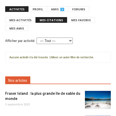
ACTIVITÉS
PROFIL
AMIS
FORUMS
1
MES ACTIVITÉS
MES CITATIONS
MES FAVORIS
MES AMIS
Afficher par activité:
Aucune activité n'a été trouvée. Utilisez un autre filtre de recherche.
Nos articles
Fraser Island : la plus grande île de sable du
monde
5 septembre 2023