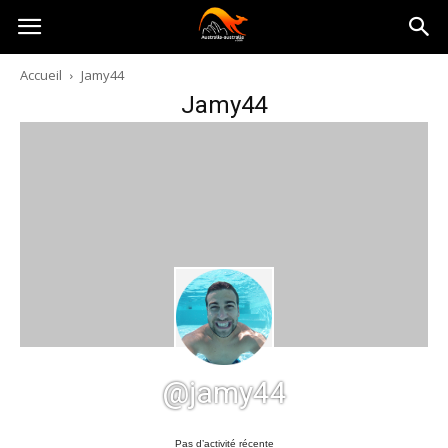
Australia-
Accueil
Jamy44
Jamy44
australie.com
@jamy44
Pas d’activité récente