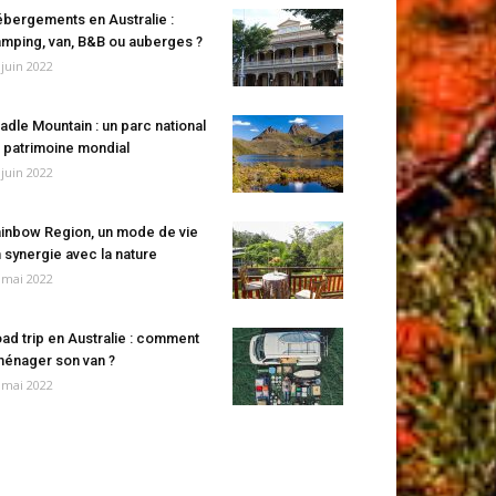
bergements en Australie :
mping, van, B&B ou auberges ?
 juin 2022
adle Mountain : un parc national
 patrimoine mondial
 juin 2022
inbow Region, un mode de vie
 synergie avec la nature
 mai 2022
ad trip en Australie : comment
énager son van ?
 mai 2022