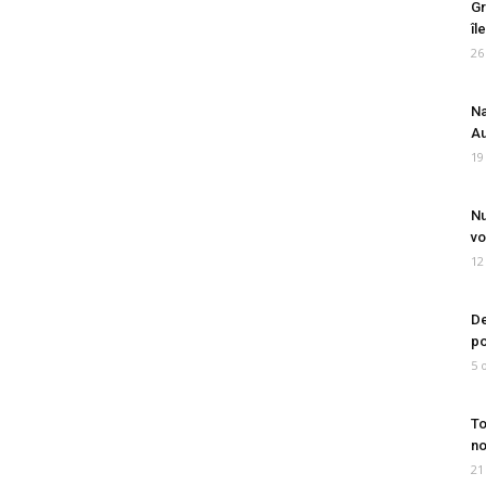
Gr
îl
26
Na
Au
19
Nu
vo
12
De
po
5 
To
no
21