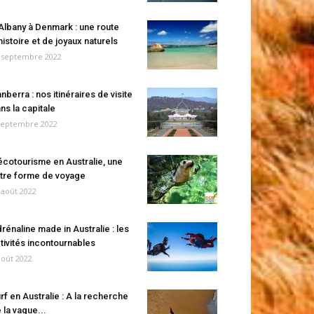
Albany à Denmark : une route
histoire et de joyaux naturels
 septembre 2022
nberra : nos itinéraires de visite
ns la capitale
septembre 2022
écotourisme en Australie, une
tre forme de voyage
 août 2022
rénaline made in Australie : les
tivités incontournables
août 2022
rf en Australie : A la recherche
 la vague...