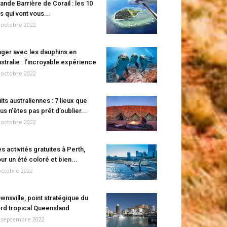
ande Barrière de Corail : les 10
es qui vont vous...
 octobre 2022
ger avec les dauphins en
stralie : l’incroyable expérience
 octobre 2022
its australiennes : 7 lieux que
us n’êtes pas prêt d’oublier...
 octobre 2022
s activités gratuites à Perth,
ur un été coloré et bien...
octobre 2022
wnsville, point stratégique du
rd tropical Queensland
 septembre 2022