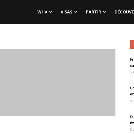
WHV
VISAS
PARTIR
DÉCOUVE
Fr
sa
5 
Gr
en
5 
Su
év
5 