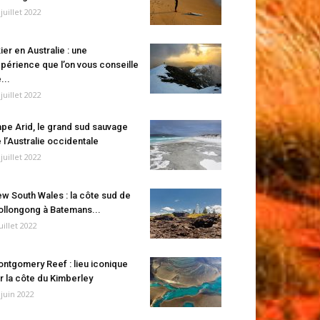
 juillet 2022
ier en Australie : une
périence que l’on vous conseille
...
 juillet 2022
pe Arid, le grand sud sauvage
 l’Australie occidentale
 juillet 2022
w South Wales : la côte sud de
llongong à Batemans...
juillet 2022
ntgomery Reef : lieu iconique
r la côte du Kimberley
 juin 2022