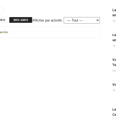
La
im
ORIS
MES AMIS
Afficher par activité:
12
cherche.
Le
un
10
Vo
Te
25
Vo
19
Le
Ce