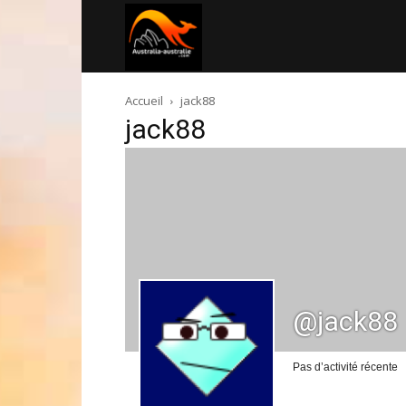
Australia-
Accueil
jack88
australie.com
jack88
@jack88
Pas d’activité récente