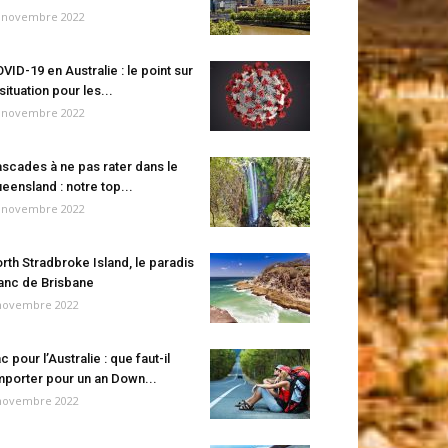
 novembre 2022
VID-19 en Australie : le point sur
 situation pour les...
 novembre 2022
scades à ne pas rater dans le
eensland : notre top...
 novembre 2022
rth Stradbroke Island, le paradis
anc de Brisbane
novembre 2022
c pour l’Australie : que faut-il
porter pour un an Down...
novembre 2022