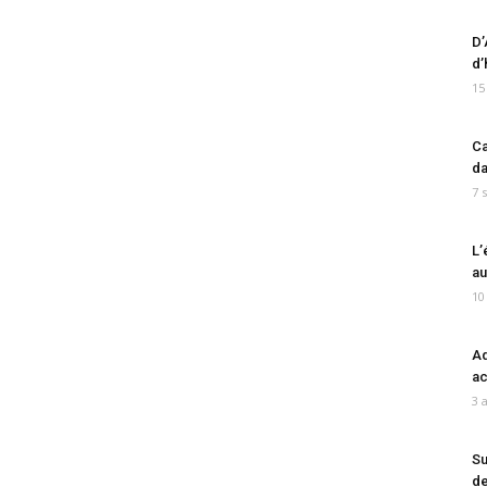
D’
d’
15
Ca
da
7 
L’
au
10
Ad
ac
3 
Su
de