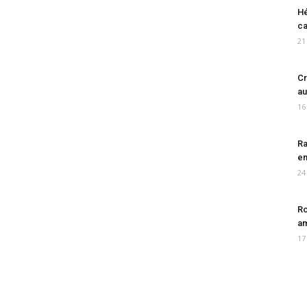
Hé
ca
21
Cr
au
16
Ra
en
24
Ro
am
17