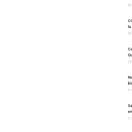
30
CO
la
30
Ca
Qu
23
No
bl
9 
Sa
em
2 