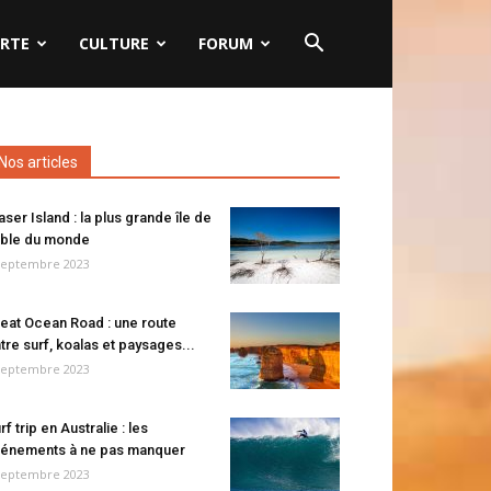
RTE
CULTURE
FORUM
Nos articles
aser Island : la plus grande île de
ble du monde
septembre 2023
eat Ocean Road : une route
tre surf, koalas et paysages...
septembre 2023
rf trip en Australie : les
énements à ne pas manquer
septembre 2023