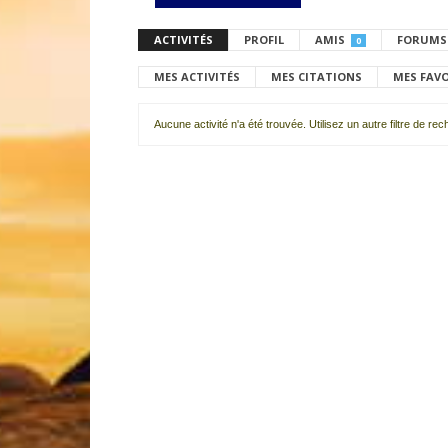
ACTIVITÉS
PROFIL
AMIS
FORUMS
0
MES ACTIVITÉS
MES CITATIONS
MES FAV
Aucune activité n'a été trouvée. Utilisez un autre filtre de re