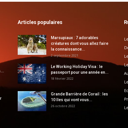
Articles populaires
R
Marsupiaux : 7 adorables
Le
créatures dont vous allez faire
Dé
la connaissance...
2 septembre 2021
Le
Le
Le Working Holiday Visa : le
...
passeport pour une année en...
Au
18 février 2022
Le
E
Grande Barrière de Corail : les
r
Pr
10 îles qui vont vous...
26 octobre 2022
Le