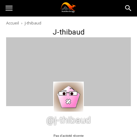
Australia-
Accueil
J-thibaud
J-thibaud
australie.com
@j-thibaud
Pas d’activité récente