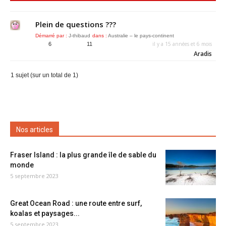
Plein de questions ???
Démarré par :
J-thibaud
dans :
Australie – le pays-continent
il y a 15 années et 6 mois
6
11
Aradis
1 sujet (sur un total de 1)
Nos articles
Fraser Island : la plus grande île de sable du
monde
5 septembre 2023
Great Ocean Road : une route entre surf,
koalas et paysages...
5 septembre 2023