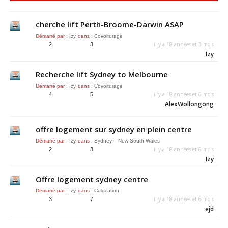
cherche lift Perth-Broome-Darwin ASAP
Démarré par :
Izy
dans :
Covoiturage
il y a 18 années et 3 mois
2
3
Izy
Recherche lift Sydney to Melbourne
Démarré par :
Izy
dans :
Covoiturage
il y a 18 années et 6 mois
4
5
AlexWollongong
offre logement sur sydney en plein centre
Démarré par :
Izy
dans :
Sydney – New South Wales
il y a 18 années et 6 mois
2
3
Izy
Offre logement sydney centre
Démarré par :
Izy
dans :
Colocation
il y a 18 années et 6 mois
3
7
ejd