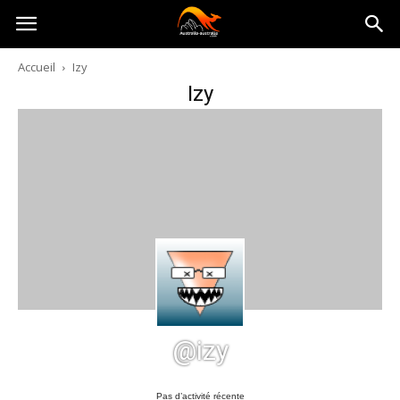
Australia-
Accueil
Izy
Izy
australie.com
@izy
Pas d’activité récente