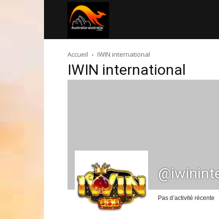
Australia-
Accueil
IWIN international
australie.com
IWIN international
@iwinint
Pas d’activité récente