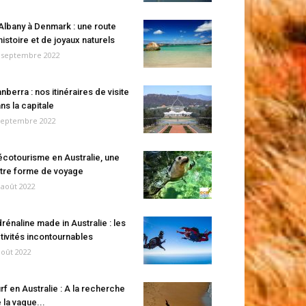
Albany à Denmark : une route
histoire et de joyaux naturels
 septembre 2022
nberra : nos itinéraires de visite
ns la capitale
septembre 2022
écotourisme en Australie, une
tre forme de voyage
 août 2022
rénaline made in Australie : les
tivités incontournables
août 2022
rf en Australie : A la recherche
 la vague...