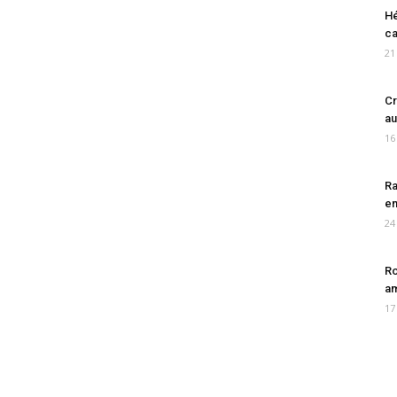
Hé
ca
21
Cr
au
16
Ra
en
24
Ro
am
17