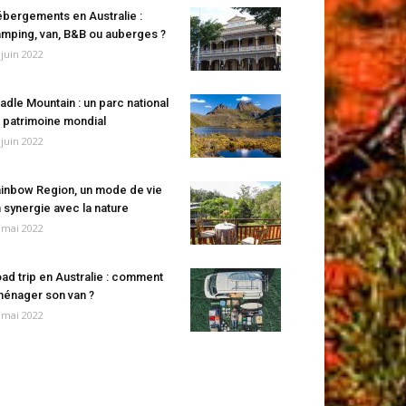
bergements en Australie :
mping, van, B&B ou auberges ?
 juin 2022
adle Mountain : un parc national
 patrimoine mondial
 juin 2022
inbow Region, un mode de vie
 synergie avec la nature
 mai 2022
ad trip en Australie : comment
énager son van ?
 mai 2022