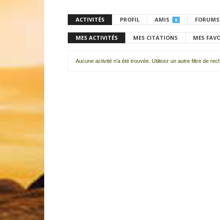
ACTIVITÉS
PROFIL
AMIS
FORUMS
0
MES ACTIVITÉS
MES CITATIONS
MES FAV
Aucune activité n'a été trouvée. Utilisez un autre filtre de re