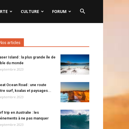
RTE
CULTURE
FORUM
Nos articles
aser Island : la plus grande île de
ble du monde
septembre 2023
eat Ocean Road : une route
tre surf, koalas et paysages...
septembre 2023
rf trip en Australie : les
énements à ne pas manquer
septembre 2023