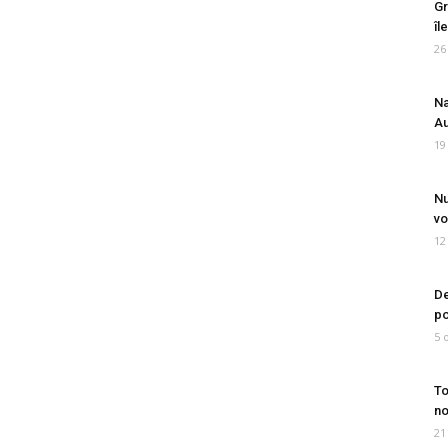
Gr
îl
26
Na
Au
19
Nu
vo
12
De
po
5 
To
no
21