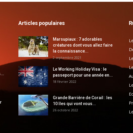
Articles populaires
R
Marsupiaux : 7 adorables
Le
créatures dont vous allez faire
Dé
la connaissance...
2 septembre 2021
Le
Le
Le Working Holiday Visa : le
...
passeport pour une année en...
Au
18 février 2022
Le
E
Grande Barrière de Corail : les
r
Pr
10 îles qui vont vous...
26 octobre 2022
Le