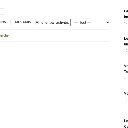
La
im
ORIS
MES AMIS
Afficher par activité:
12
cherche.
Le
un
10
Vo
Te
25
Vo
19
Le
Ce