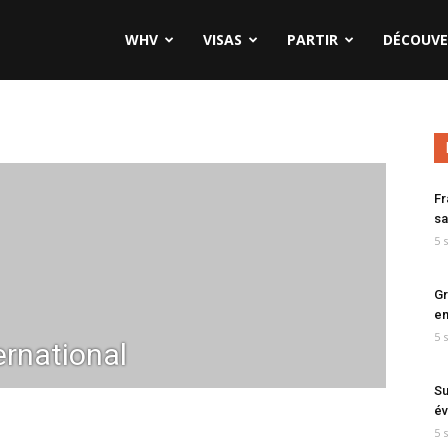
WHV
VISAS
PARTIR
DÉCOUVE
Fr
sa
5 
Gr
en
5 
ernational
Su
év
5 