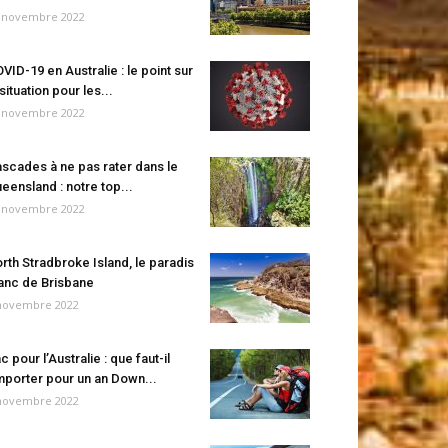
 novembre 2022
VID-19 en Australie : le point sur
 situation pour les...
 novembre 2022
scades à ne pas rater dans le
eensland : notre top...
 novembre 2022
rth Stradbroke Island, le paradis
anc de Brisbane
novembre 2022
c pour l’Australie : que faut-il
porter pour un an Down...
novembre 2022