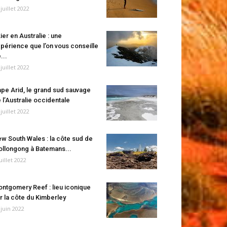
 juillet 2022
ier en Australie : une
périence que l’on vous conseille
...
 juillet 2022
pe Arid, le grand sud sauvage
 l’Australie occidentale
 juillet 2022
w South Wales : la côte sud de
llongong à Batemans...
juillet 2022
ntgomery Reef : lieu iconique
r la côte du Kimberley
 juin 2022