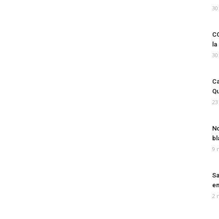
30
CO
la
30
Ca
Qu
23
No
bl
9 
Sa
em
2 