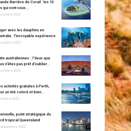
ande Barrière de Corail : les 10
es qui vont vous...
 octobre 2022
ger avec les dauphins en
stralie : l’incroyable expérience
 octobre 2022
its australiennes : 7 lieux que
us n’êtes pas prêt d’oublier...
 octobre 2022
s activités gratuites à Perth,
ur un été coloré et bien...
octobre 2022
wnsville, point stratégique du
rd tropical Queensland
 septembre 2022