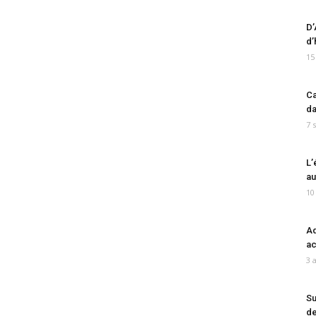
D’
d’
15
Ca
da
7 
L’
au
10
Ad
ac
3 
Su
de