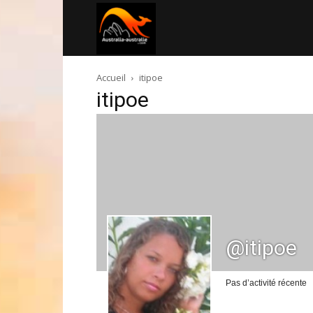
Australia-
Accueil
itipoe
australie.com
itipoe
@itipoe
Pas d’activité récente