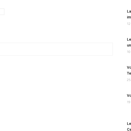
La
im
12
Le
un
10
Vo
Te
25
Vo
19
Le
Ce