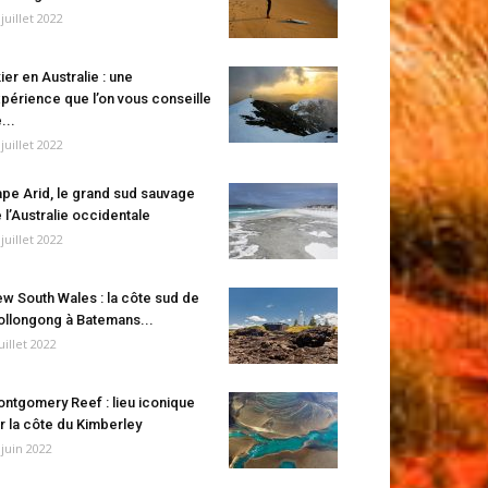
 juillet 2022
ier en Australie : une
périence que l’on vous conseille
...
 juillet 2022
pe Arid, le grand sud sauvage
 l’Australie occidentale
 juillet 2022
w South Wales : la côte sud de
llongong à Batemans...
juillet 2022
ntgomery Reef : lieu iconique
r la côte du Kimberley
 juin 2022