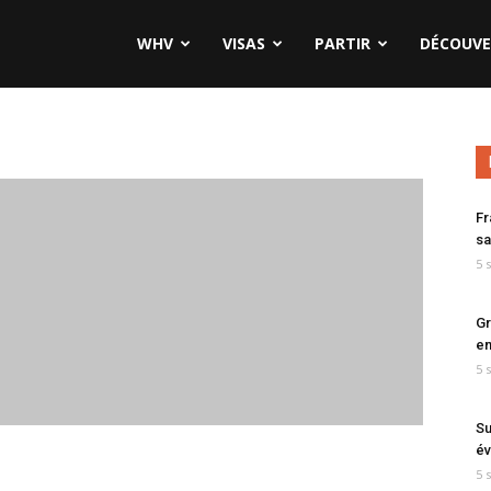
WHV
VISAS
PARTIR
DÉCOUVE
Fr
sa
5 
Gr
en
5 
Su
év
5 