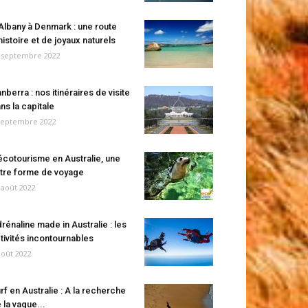
Albany à Denmark : une route
histoire et de joyaux naturels
 septembre 2022
nberra : nos itinéraires de visite
ns la capitale
septembre 2022
écotourisme en Australie, une
tre forme de voyage
 août 2022
rénaline made in Australie : les
tivités incontournables
août 2022
rf en Australie : A la recherche
 la vague...