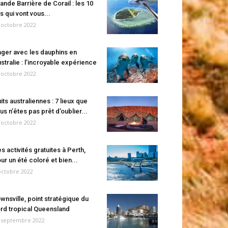
ande Barrière de Corail : les 10
es qui vont vous...
 octobre 2022
ger avec les dauphins en
stralie : l’incroyable expérience
 octobre 2022
its australiennes : 7 lieux que
us n’êtes pas prêt d’oublier...
 octobre 2022
s activités gratuites à Perth,
ur un été coloré et bien...
octobre 2022
wnsville, point stratégique du
rd tropical Queensland
 septembre 2022