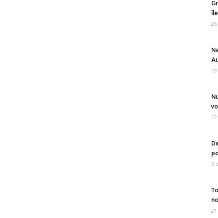
Gr
îl
26
Na
Au
19
Nu
vo
12
De
po
5 
To
no
21