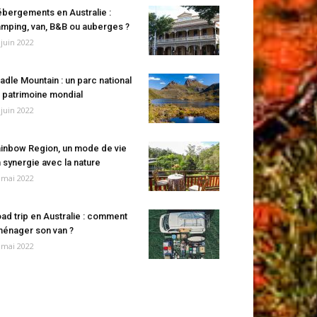
bergements en Australie :
mping, van, B&B ou auberges ?
 juin 2022
adle Mountain : un parc national
 patrimoine mondial
 juin 2022
inbow Region, un mode de vie
 synergie avec la nature
 mai 2022
ad trip en Australie : comment
énager son van ?
 mai 2022