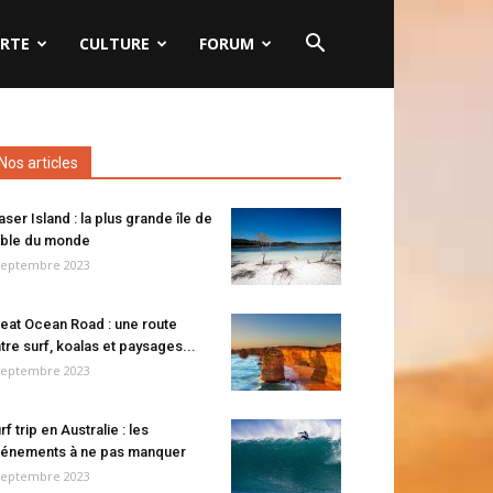
RTE
CULTURE
FORUM
Nos articles
aser Island : la plus grande île de
ble du monde
septembre 2023
eat Ocean Road : une route
tre surf, koalas et paysages...
septembre 2023
rf trip en Australie : les
énements à ne pas manquer
septembre 2023