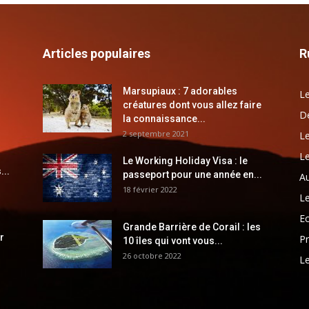
Articles populaires
R
Marsupiaux : 7 adorables
Le
créatures dont vous allez faire
Dé
la connaissance...
2 septembre 2021
Le
Le
Le Working Holiday Visa : le
...
passeport pour une année en...
Au
18 février 2022
Le
E
Grande Barrière de Corail : les
r
Pr
10 îles qui vont vous...
26 octobre 2022
Le