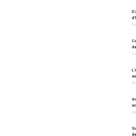
D’
d’
15
Ca
da
7 
L’
au
10
Ad
ac
3 
Su
de