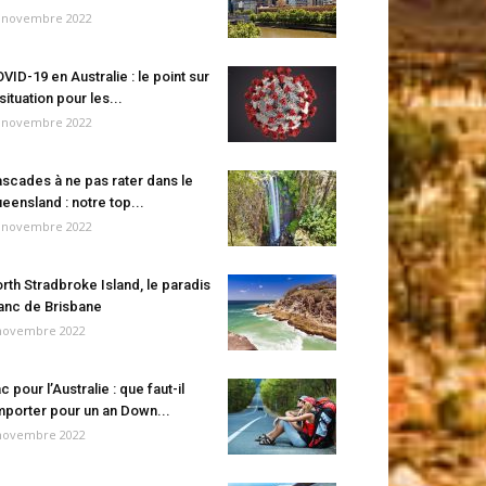
 novembre 2022
VID-19 en Australie : le point sur
 situation pour les...
 novembre 2022
scades à ne pas rater dans le
eensland : notre top...
 novembre 2022
rth Stradbroke Island, le paradis
anc de Brisbane
novembre 2022
c pour l’Australie : que faut-il
porter pour un an Down...
novembre 2022