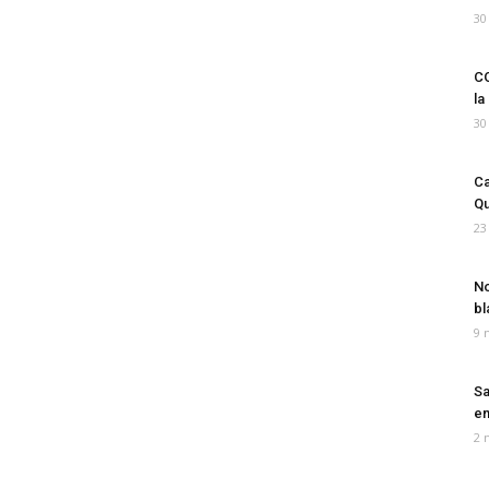
30
CO
la
30
Ca
Qu
23
No
bl
9 
Sa
em
2 