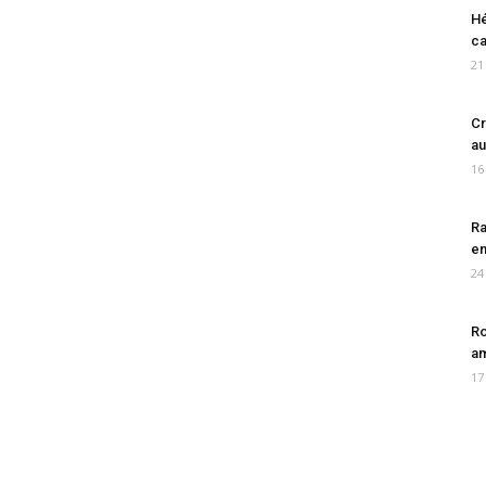
Hé
ca
21
Cr
au
16
Ra
en
24
Ro
am
17