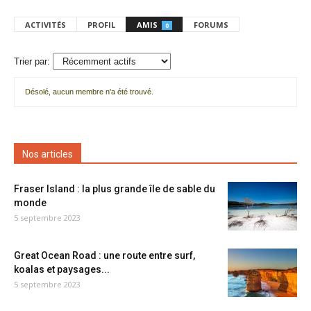
ACTIVITÉS
PROFIL
AMIS
FORUMS
0
Trier par:
Désolé, aucun membre n'a été trouvé.
Mes
amis
Nos articles
Fraser Island : la plus grande île de sable du
monde
5 septembre 2023
Great Ocean Road : une route entre surf,
koalas et paysages...
5 septembre 2023