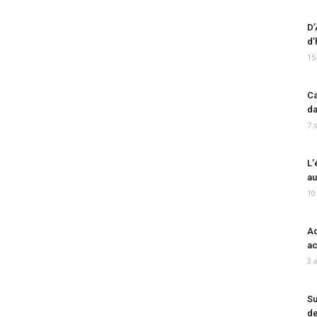
D’
d’
15
Ca
da
7 
L’
au
10
Ad
ac
3 
Su
de