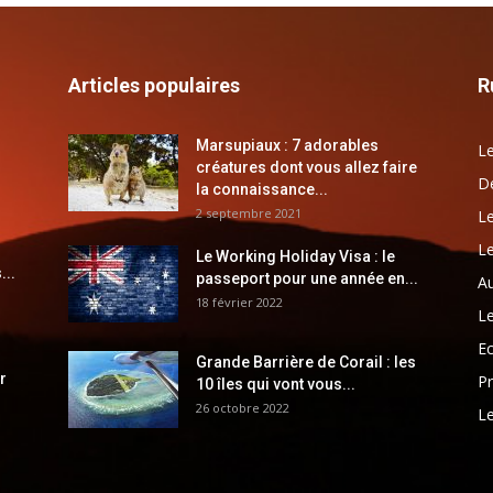
Articles populaires
R
Marsupiaux : 7 adorables
Le
créatures dont vous allez faire
Dé
la connaissance...
2 septembre 2021
Le
Le
Le Working Holiday Visa : le
...
passeport pour une année en...
Au
18 février 2022
Le
E
Grande Barrière de Corail : les
r
Pr
10 îles qui vont vous...
26 octobre 2022
Le