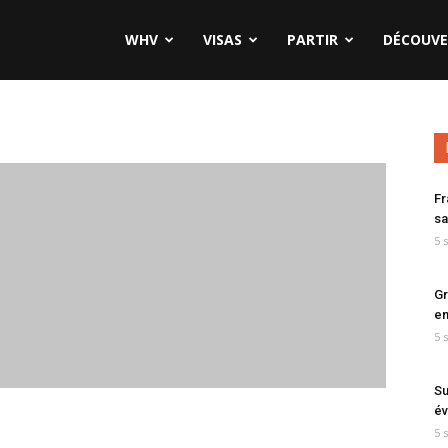
WHV
VISAS
PARTIR
DÉCOUVE
Fr
sa
5 
Gr
en
5 
Su
év
5 