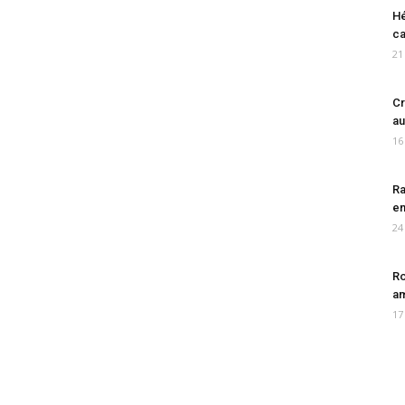
Hé
ca
21
Cr
au
16
Ra
en
24
Ro
am
17