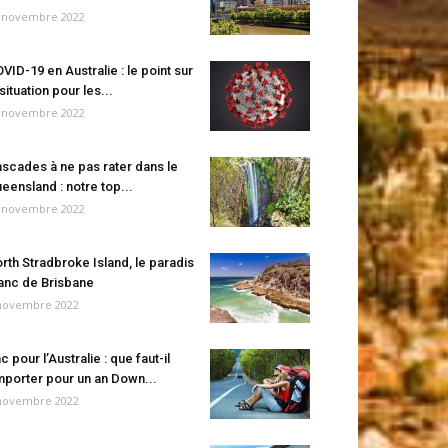
 novembre 2022
VID-19 en Australie : le point sur
 situation pour les...
 novembre 2022
scades à ne pas rater dans le
eensland : notre top...
 novembre 2022
rth Stradbroke Island, le paradis
anc de Brisbane
novembre 2022
c pour l’Australie : que faut-il
porter pour un an Down...
novembre 2022