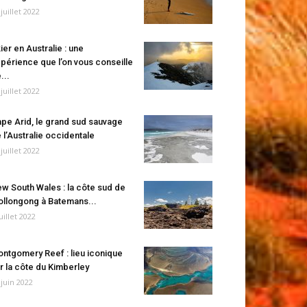
 juillet 2022
ier en Australie : une
périence que l’on vous conseille
...
 juillet 2022
pe Arid, le grand sud sauvage
 l’Australie occidentale
 juillet 2022
w South Wales : la côte sud de
llongong à Batemans...
juillet 2022
ntgomery Reef : lieu iconique
r la côte du Kimberley
 juin 2022