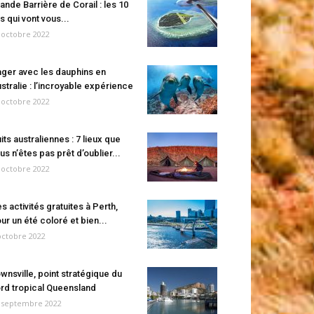
ande Barrière de Corail : les 10
es qui vont vous...
 octobre 2022
ger avec les dauphins en
stralie : l’incroyable expérience
 octobre 2022
its australiennes : 7 lieux que
us n’êtes pas prêt d’oublier...
 octobre 2022
s activités gratuites à Perth,
ur un été coloré et bien...
octobre 2022
wnsville, point stratégique du
rd tropical Queensland
 septembre 2022