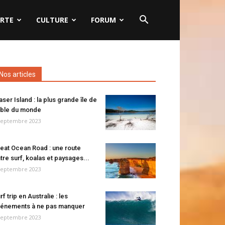
RTE
CULTURE
FORUM
Nos articles
aser Island : la plus grande île de
ble du monde
septembre 2023
eat Ocean Road : une route
tre surf, koalas et paysages...
septembre 2023
rf trip en Australie : les
énements à ne pas manquer
septembre 2023