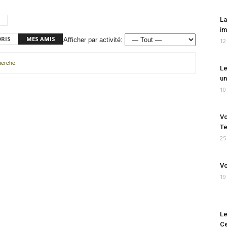
La
im
ORIS
MES AMIS
Afficher par activité:
12
cherche.
Le
un
10
Vo
Te
25
Vo
19
Le
Ce