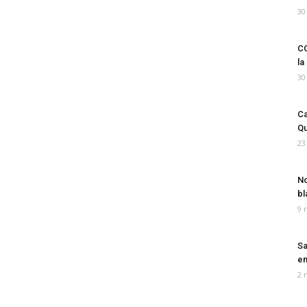
30
CO
la
30
Ca
Qu
23
No
bl
9 
Sa
em
2 