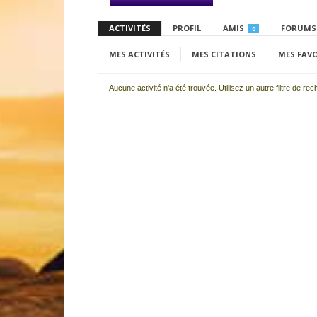
ACTIVITÉS
PROFIL
AMIS
FORUMS
0
MES ACTIVITÉS
MES CITATIONS
MES FAV
Aucune activité n'a été trouvée. Utilisez un autre filtre de re