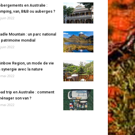
bergements en Australie :
mping, van, B&B ou auberges ?
 juin 2022
adle Mountain : un parc national
 patrimoine mondial
 juin 2022
inbow Region, un mode de vie
 synergie avec la nature
 mai 2022
ad trip en Australie : comment
énager son van ?
 mai 2022