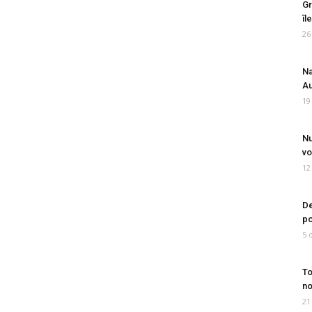
Gr
îl
26
Na
Au
19
Nu
vo
12
De
po
5 
To
no
21