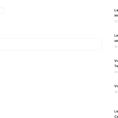
La
im
12
Le
un
10
Vo
Te
25
Vo
19
Le
Ce