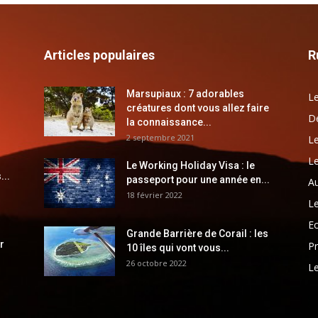
Articles populaires
R
Marsupiaux : 7 adorables
Le
créatures dont vous allez faire
Dé
la connaissance...
2 septembre 2021
Le
Le
Le Working Holiday Visa : le
...
passeport pour une année en...
Au
18 février 2022
Le
E
Grande Barrière de Corail : les
r
Pr
10 îles qui vont vous...
26 octobre 2022
Le