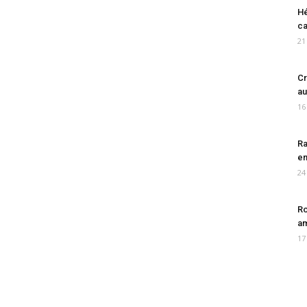
Hé
ca
21
Cr
au
16
Ra
en
24
Ro
am
17