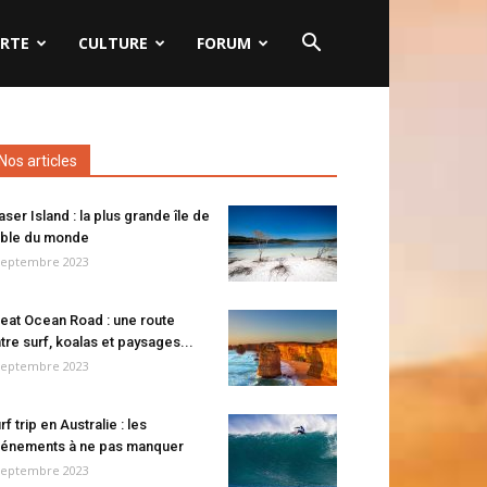
RTE
CULTURE
FORUM
Nos articles
aser Island : la plus grande île de
ble du monde
septembre 2023
eat Ocean Road : une route
tre surf, koalas et paysages...
septembre 2023
rf trip en Australie : les
énements à ne pas manquer
septembre 2023