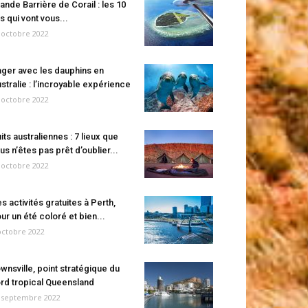
ande Barrière de Corail : les 10
es qui vont vous...
 octobre 2022
ger avec les dauphins en
stralie : l’incroyable expérience
 octobre 2022
its australiennes : 7 lieux que
us n’êtes pas prêt d’oublier...
 octobre 2022
s activités gratuites à Perth,
ur un été coloré et bien...
octobre 2022
wnsville, point stratégique du
rd tropical Queensland
 septembre 2022