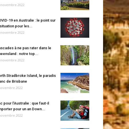
 novembre 2022
VID-19 en Australie : le point sur
 situation pour les...
 novembre 2022
scades à ne pas rater dans le
eensland : notre top...
 novembre 2022
rth Stradbroke Island, le paradis
anc de Brisbane
novembre 2022
c pour l’Australie : que faut-il
porter pour un an Down...
novembre 2022