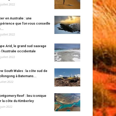
 juillet 2022
ier en Australie : une
périence que l’on vous conseille
...
 juillet 2022
pe Arid, le grand sud sauvage
 l’Australie occidentale
 juillet 2022
w South Wales : la côte sud de
llongong à Batemans...
juillet 2022
ntgomery Reef : lieu iconique
r la côte du Kimberley
 juin 2022