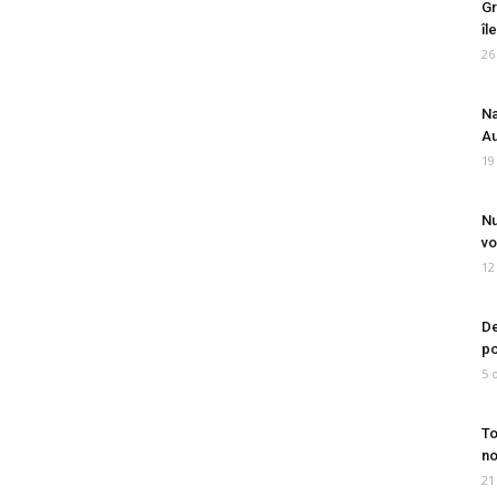
Gr
îl
26
Na
Au
19
Nu
vo
12
De
po
5 
To
no
21