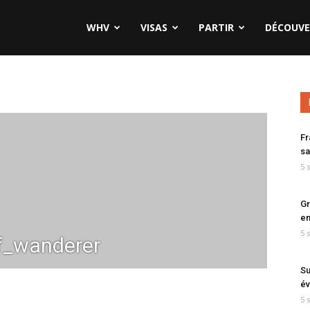
WHV
VISAS
PARTIR
DÉCOUVE
Fr
sa
5 
Gr
en
5 
lf_wanderer
Su
év
5 