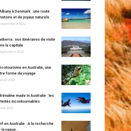
Albany à Denmark : une route
histoire et de joyaux naturels
 septembre 2022
nberra : nos itinéraires de visite
ns la capitale
septembre 2022
écotourisme en Australie, une
tre forme de voyage
 août 2022
rénaline made in Australie : les
tivités incontournables
août 2022
rf en Australie : A la recherche
 la vague...