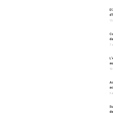
D’
d’
15
Ca
da
7 
L’
au
10
Ad
ac
3 
Su
de