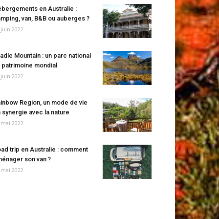
bergements en Australie :
mping, van, B&B ou auberges ?
 juin 2022
adle Mountain : un parc national
 patrimoine mondial
 juin 2022
inbow Region, un mode de vie
 synergie avec la nature
 mai 2022
ad trip en Australie : comment
énager son van ?
 mai 2022