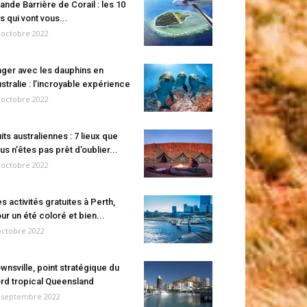
ande Barrière de Corail : les 10
es qui vont vous...
 octobre 2022
ger avec les dauphins en
stralie : l’incroyable expérience
 octobre 2022
its australiennes : 7 lieux que
us n’êtes pas prêt d’oublier...
 octobre 2022
s activités gratuites à Perth,
ur un été coloré et bien...
octobre 2022
wnsville, point stratégique du
rd tropical Queensland
 septembre 2022