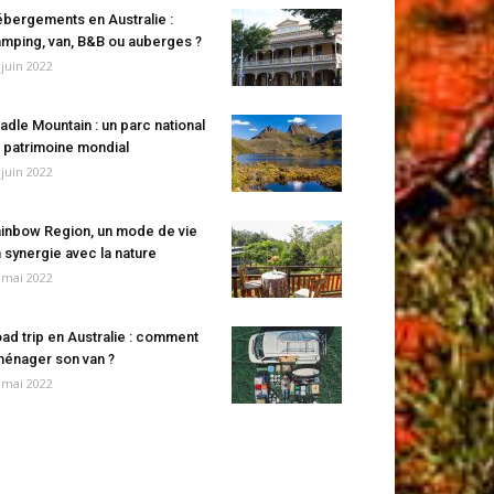
bergements en Australie :
mping, van, B&B ou auberges ?
 juin 2022
adle Mountain : un parc national
 patrimoine mondial
 juin 2022
inbow Region, un mode de vie
 synergie avec la nature
 mai 2022
ad trip en Australie : comment
énager son van ?
 mai 2022