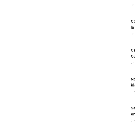
30
CO
la
30
Ca
Qu
23
No
bl
9 
Sa
em
2 