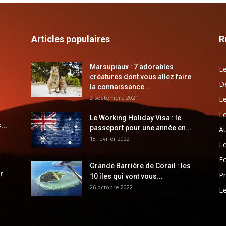
Articles populaires
R
Marsupiaux : 7 adorables
Le
créatures dont vous allez faire
Dé
la connaissance...
2 septembre 2021
Le
Le
Le Working Holiday Visa : le
...
passeport pour une année en...
Au
18 février 2022
Le
E
Grande Barrière de Corail : les
r
Pr
10 îles qui vont vous...
26 octobre 2022
Le