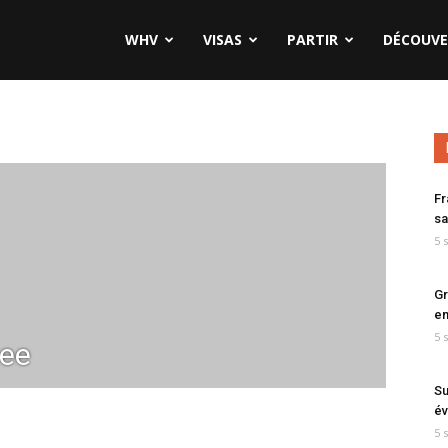
WHV
VISAS
PARTIR
DÉCOUVE
Fr
sa
5 
Gr
en
5 
ee
Su
év
5 