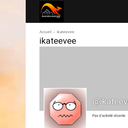
Australia-
Accueil
ikateevee
australie.com
ikateevee
@ikateev
Pas d’activité récente