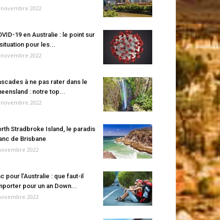
 novembre 2022
VID-19 en Australie : le point sur
 situation pour les...
 novembre 2022
scades à ne pas rater dans le
eensland : notre top...
 novembre 2022
rth Stradbroke Island, le paradis
anc de Brisbane
novembre 2022
c pour l’Australie : que faut-il
porter pour un an Down...
novembre 2022