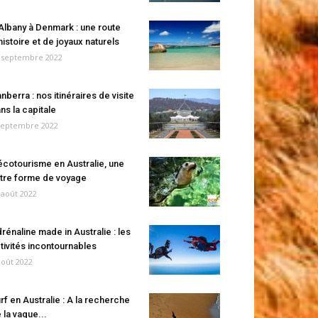
Albany à Denmark : une route
histoire et de joyaux naturels
 septembre 2022
nberra : nos itinéraires de visite
ns la capitale
septembre 2022
écotourisme en Australie, une
tre forme de voyage
 août 2022
rénaline made in Australie : les
tivités incontournables
août 2022
rf en Australie : A la recherche
 la vague...