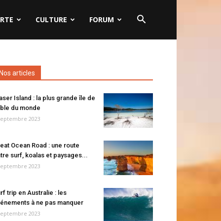
RTE
CULTURE
FORUM
Nos articles
aser Island : la plus grande île de
ble du monde
septembre 2023
eat Ocean Road : une route
tre surf, koalas et paysages...
septembre 2023
rf trip en Australie : les
énements à ne pas manquer
septembre 2023