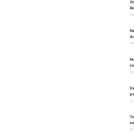
Gr
îl
26
Na
Au
19
Nu
vo
12
De
po
5 
To
no
21