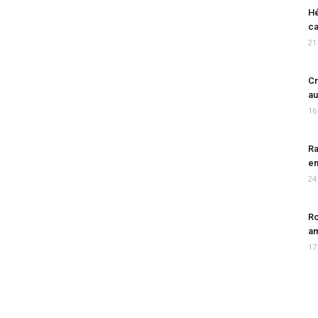
Hé
ca
21
Cr
au
16
Ra
en
24
Ro
am
17