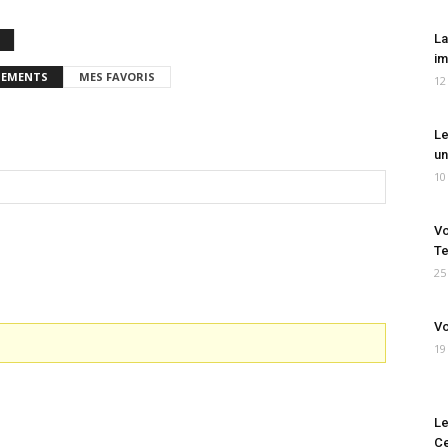
La
im
EMENTS
MES FAVORIS
12
Le
un
10
Vo
Te
25
Vo
19
Le
Ce