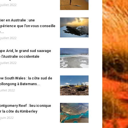
 juillet 2022
ier en Australie : une
périence que l’on vous conseille
...
 juillet 2022
pe Arid, le grand sud sauvage
 l’Australie occidentale
 juillet 2022
w South Wales : la côte sud de
llongong à Batemans...
juillet 2022
ntgomery Reef : lieu iconique
r la côte du Kimberley
 juin 2022