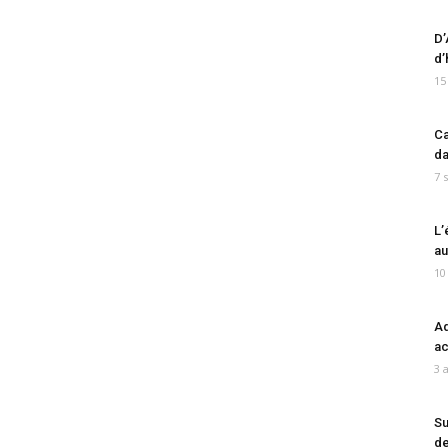
D’
d’
15
Ca
da
7 
L’
au
10
Ad
ac
3 
Su
de