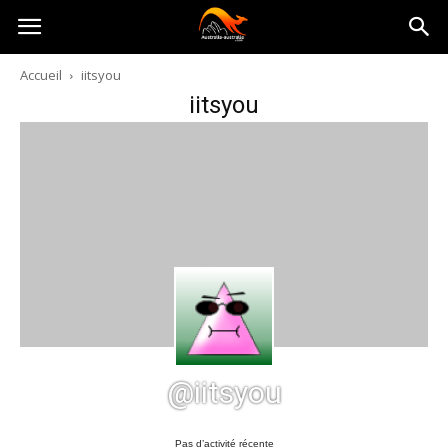
Australia-
Accueil
iitsyou
iitsyou
australie.com
@iitsyou
Pas d’activité récente