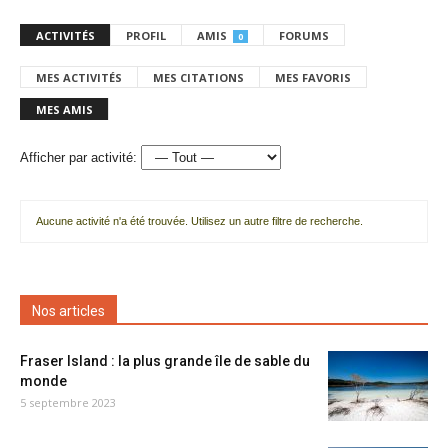
ACTIVITÉS
PROFIL
AMIS
FORUMS
0
MES ACTIVITÉS
MES CITATIONS
MES FAVORIS
MES AMIS
Afficher par activité:
Aucune activité n'a été trouvée. Utilisez un autre filtre de recherche.
Nos articles
Fraser Island : la plus grande île de sable du
monde
5 septembre 2023