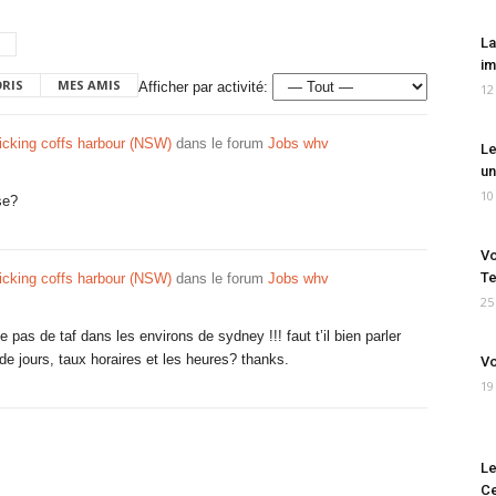
La
im
ORIS
MES AMIS
Afficher par activité:
12
picking coffs harbour (NSW)
dans le forum
Jobs whv
Le
un
10
se?
Vo
Te
picking coffs harbour (NSW)
dans le forum
Jobs whv
25
pas de taf dans les environs de sydney !!! faut t’il bien parler
de jours, taux horaires et les heures? thanks.
Vo
19
Le
Ce