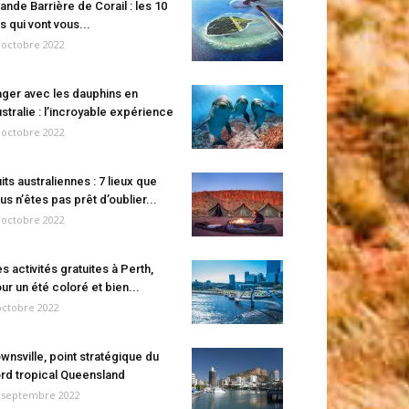
ande Barrière de Corail : les 10
es qui vont vous...
 octobre 2022
ger avec les dauphins en
stralie : l’incroyable expérience
 octobre 2022
its australiennes : 7 lieux que
us n’êtes pas prêt d’oublier...
 octobre 2022
s activités gratuites à Perth,
ur un été coloré et bien...
octobre 2022
wnsville, point stratégique du
rd tropical Queensland
 septembre 2022