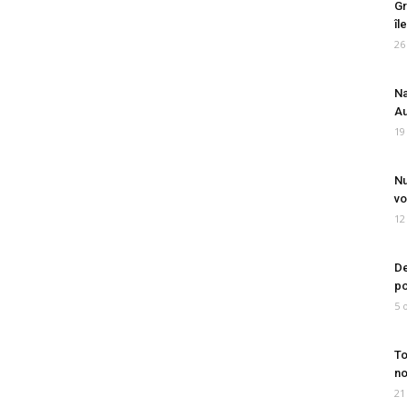
Gr
îl
26
Na
Au
19
Nu
vo
12
De
po
5 
To
no
21