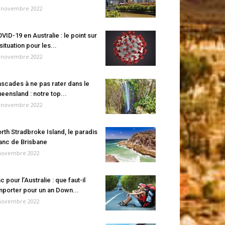
 novembre 2022
VID-19 en Australie : le point sur
 situation pour les...
 novembre 2022
scades à ne pas rater dans le
eensland : notre top...
 novembre 2022
rth Stradbroke Island, le paradis
anc de Brisbane
novembre 2022
c pour l’Australie : que faut-il
porter pour un an Down...
novembre 2022