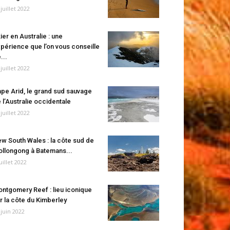
 juillet 2022
ier en Australie : une
périence que l’on vous conseille
...
 juillet 2022
pe Arid, le grand sud sauvage
 l’Australie occidentale
 juillet 2022
w South Wales : la côte sud de
llongong à Batemans...
juillet 2022
ntgomery Reef : lieu iconique
r la côte du Kimberley
 juin 2022