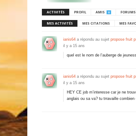
ACTIVITÉS
PROFIL
AMIS
FORUMS
0
MES ACTIVITÉS
MES CITATIONS
MES FAV
ianis64
a répondu au sujet
propose fruit 
il y a 15 ans
quel est le nom de l’auberge de jeunes
ianis64
a répondu au sujet
propose fruit 
il y a 15 ans
HEY CE job m’interesse car je ne trouve 
anglais ou sa va? tu trravaille combien 