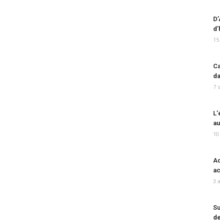
D’
d’
15
Ca
da
7 
L’
au
10
Ad
ac
3 
Su
de