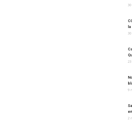
30
CO
la
30
Ca
Qu
23
No
bl
9 
Sa
em
2 