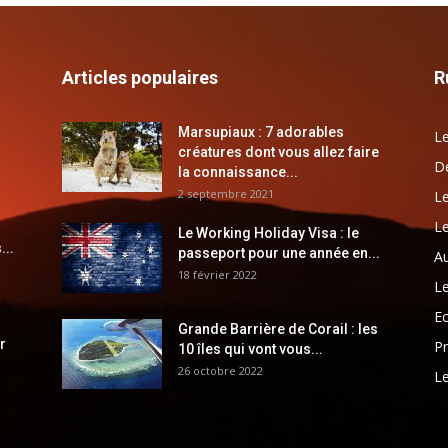
Articles populaires
R
Marsupiaux : 7 adorables
Le
créatures dont vous allez faire
Dé
la connaissance...
2 septembre 2021
Le
Le
Le Working Holiday Visa : le
...
passeport pour une année en...
Au
18 février 2022
Le
E
Grande Barrière de Corail : les
r
Pr
10 îles qui vont vous...
26 octobre 2022
Le