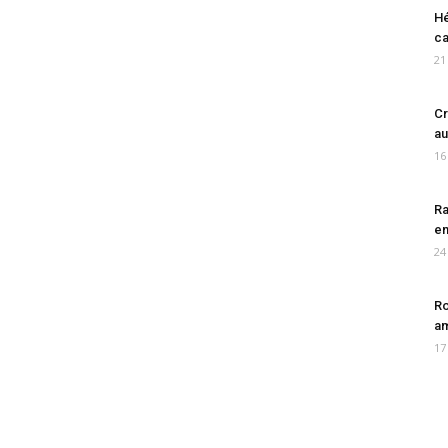
Hé
ca
21
Cr
au
16
Ra
en
24
Ro
am
17