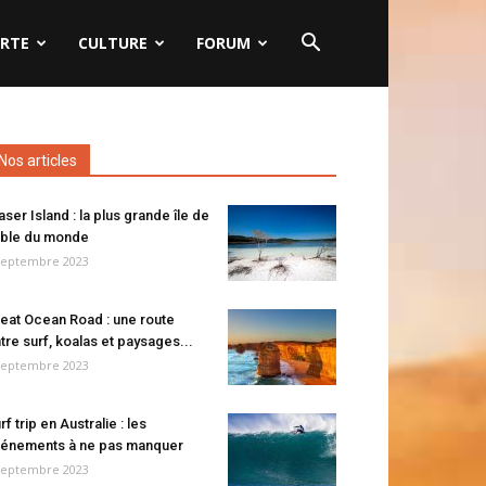
RTE
CULTURE
FORUM
Nos articles
aser Island : la plus grande île de
ble du monde
septembre 2023
eat Ocean Road : une route
tre surf, koalas et paysages...
septembre 2023
rf trip en Australie : les
énements à ne pas manquer
septembre 2023