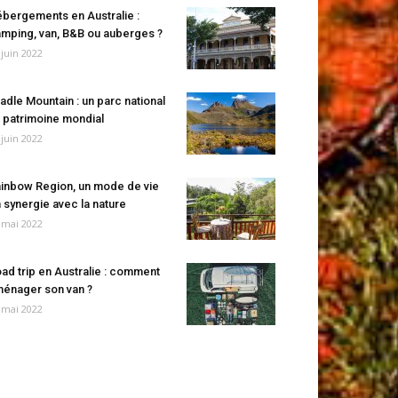
bergements en Australie :
mping, van, B&B ou auberges ?
 juin 2022
adle Mountain : un parc national
 patrimoine mondial
 juin 2022
inbow Region, un mode de vie
 synergie avec la nature
 mai 2022
ad trip en Australie : comment
énager son van ?
 mai 2022