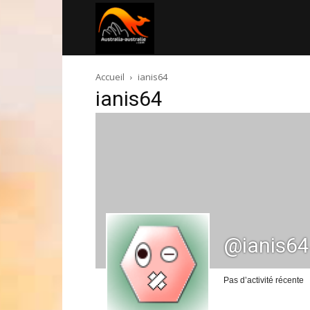
Australia-
Accueil
ianis64
australie.com
ianis64
@ianis64
Pas d’activité récente