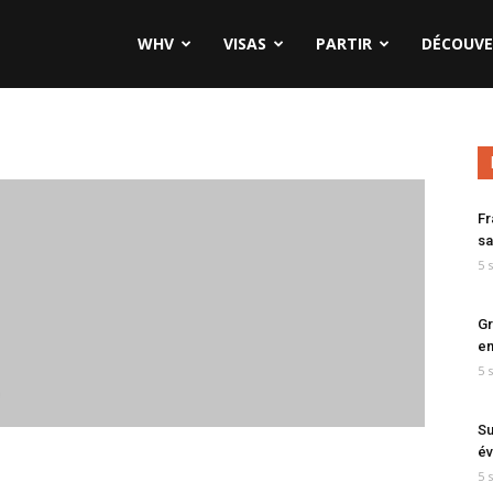
WHV
VISAS
PARTIR
DÉCOUVE
Fr
sa
5 
Gr
en
5 
Su
év
5 