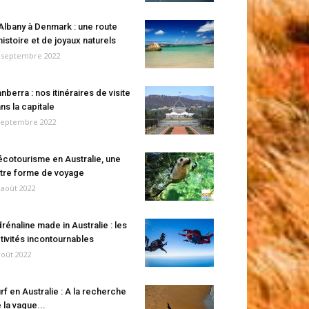
Albany à Denmark : une route
histoire et de joyaux naturels
 septembre 2022
nberra : nos itinéraires de visite
ns la capitale
septembre 2022
écotourisme en Australie, une
tre forme de voyage
 août 2022
rénaline made in Australie : les
tivités incontournables
août 2022
rf en Australie : A la recherche
 la vague...