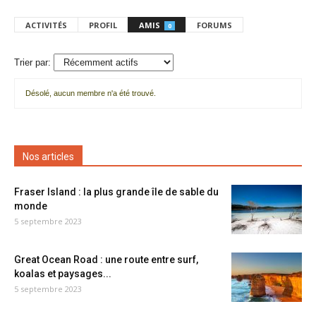
ACTIVITÉS
PROFIL
AMIS
FORUMS
0
Trier par:
Désolé, aucun membre n'a été trouvé.
Mes
amis
Nos articles
Fraser Island : la plus grande île de sable du
monde
5 septembre 2023
Great Ocean Road : une route entre surf,
koalas et paysages...
5 septembre 2023