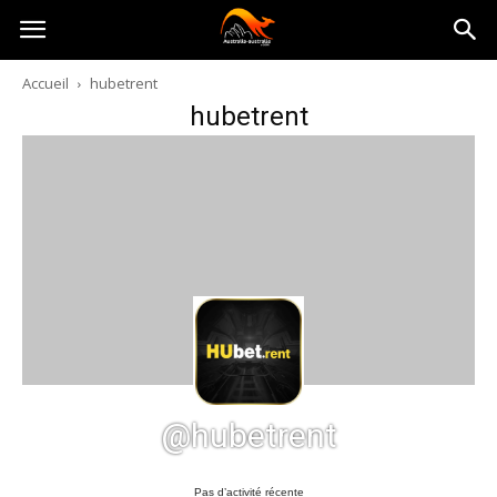
Australia-
Accueil
hubetrent
hubetrent
australie.com
@hubetrent
Pas d’activité récente