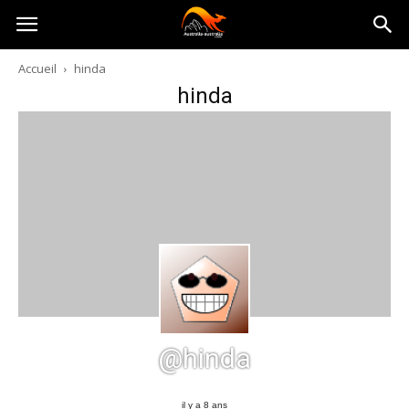
Australia-
Accueil
hinda
hinda
australie.com
@hinda
il y a 8 ans