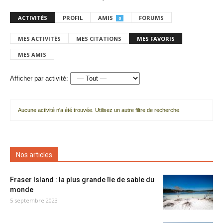
ACTIVITÉS
PROFIL
AMIS
FORUMS
0
MES ACTIVITÉS
MES CITATIONS
MES FAVORIS
MES AMIS
Afficher par activité:
Aucune activité n'a été trouvée. Utilisez un autre filtre de recherche.
Nos articles
Fraser Island : la plus grande île de sable du
monde
5 septembre 2023