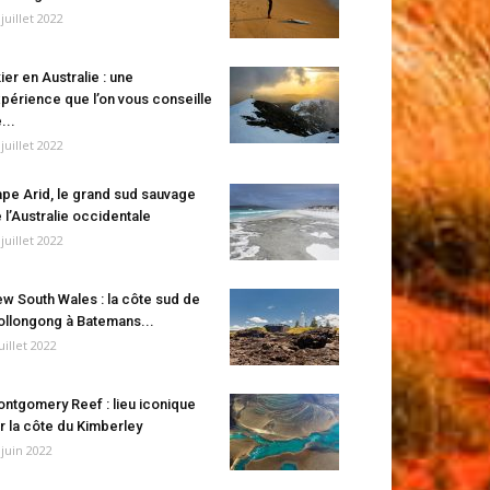
 juillet 2022
ier en Australie : une
périence que l’on vous conseille
...
 juillet 2022
pe Arid, le grand sud sauvage
 l’Australie occidentale
 juillet 2022
w South Wales : la côte sud de
llongong à Batemans...
juillet 2022
ntgomery Reef : lieu iconique
r la côte du Kimberley
 juin 2022