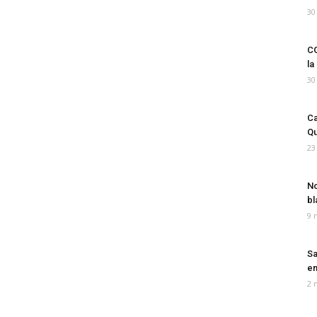
30
CO
la
30
Ca
Qu
23
No
bl
9 
Sa
em
2 