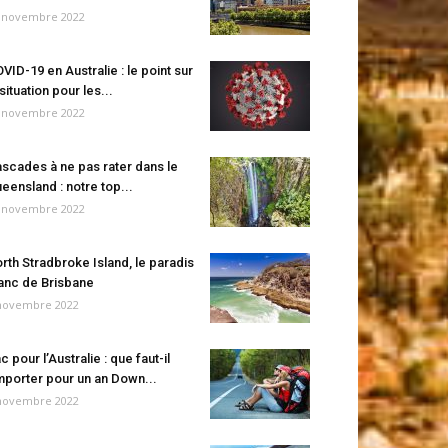
 novembre 2022
VID-19 en Australie : le point sur
 situation pour les...
 novembre 2022
scades à ne pas rater dans le
eensland : notre top...
 novembre 2022
rth Stradbroke Island, le paradis
anc de Brisbane
novembre 2022
c pour l’Australie : que faut-il
porter pour un an Down...
novembre 2022