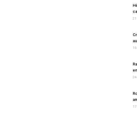
Hé
ca
21
Cr
au
16
Ra
en
24
Ro
am
17