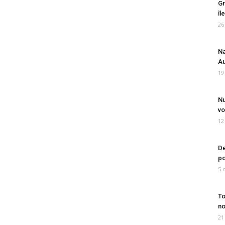
Gr
îl
26
Na
Au
19
Nu
vo
12
De
po
5 
To
no
21