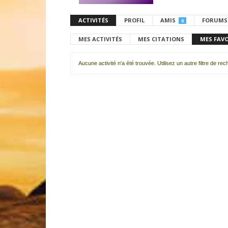
ACTIVITÉS
PROFIL
AMIS
FORUMS
0
MES ACTIVITÉS
MES CITATIONS
MES FAV
Aucune activité n'a été trouvée. Utilisez un autre filtre de re