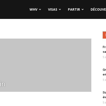
WHV
VISAS
PARTIR
DÉCOUVE
Fr
sa
5 
Gr
en
5 
in
Su
év
5 