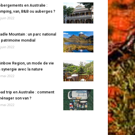
bergements en Australie :
mping, van, B&B ou auberges ?
 juin 2022
adle Mountain : un parc national
 patrimoine mondial
 juin 2022
inbow Region, un mode de vie
 synergie avec la nature
 mai 2022
ad trip en Australie : comment
énager son van ?
 mai 2022