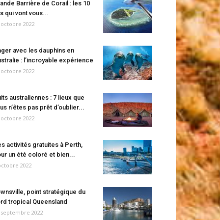
ande Barrière de Corail : les 10
es qui vont vous...
 octobre 2022
ger avec les dauphins en
stralie : l’incroyable expérience
 octobre 2022
its australiennes : 7 lieux que
us n’êtes pas prêt d’oublier...
 octobre 2022
s activités gratuites à Perth,
ur un été coloré et bien...
octobre 2022
wnsville, point stratégique du
rd tropical Queensland
 septembre 2022