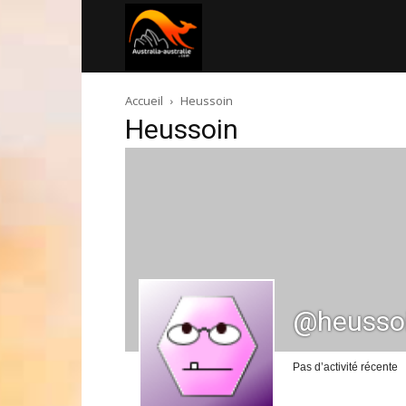
Australia-
Accueil
Heussoin
australie.com
Heussoin
@heusso
Pas d’activité récente