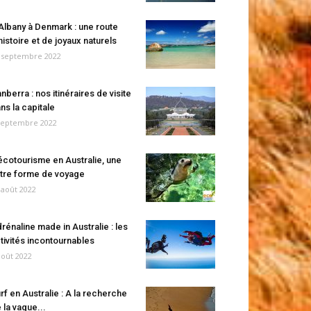
Albany à Denmark : une route
histoire et de joyaux naturels
 septembre 2022
nberra : nos itinéraires de visite
ns la capitale
septembre 2022
écotourisme en Australie, une
tre forme de voyage
 août 2022
rénaline made in Australie : les
tivités incontournables
août 2022
rf en Australie : A la recherche
 la vague...