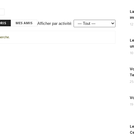
La
im
ORIS
MES AMIS
Afficher par activité:
12
cherche.
Le
un
10
Vo
Te
25
Vo
19
Le
Ce