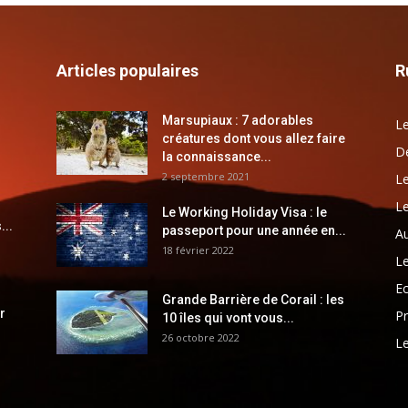
Articles populaires
R
Marsupiaux : 7 adorables
Le
créatures dont vous allez faire
Dé
la connaissance...
2 septembre 2021
Le
Le
Le Working Holiday Visa : le
...
passeport pour une année en...
Au
18 février 2022
Le
E
Grande Barrière de Corail : les
r
Pr
10 îles qui vont vous...
26 octobre 2022
Le