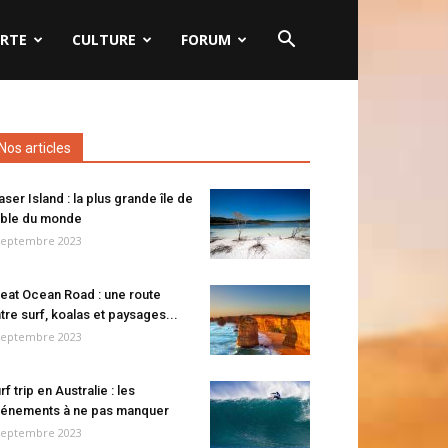
RTE
CULTURE
FORUM
Nos articles
aser Island : la plus grande île de
ble du monde
septembre 2023
eat Ocean Road : une route
tre surf, koalas et paysages...
septembre 2023
rf trip en Australie : les
énements à ne pas manquer
septembre 2023