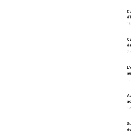
D’
d’
15
Ca
da
7 
L’
au
10
Ad
ac
3 
Su
de