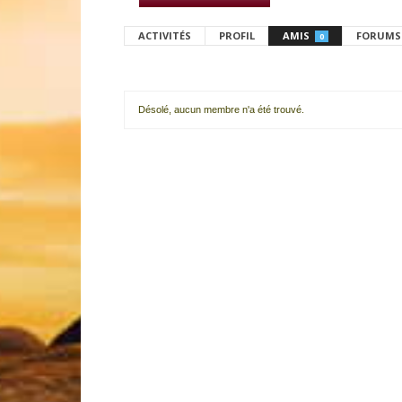
ACTIVITÉS
PROFIL
AMIS
FORUMS
0
Désolé, aucun membre n'a été trouvé.
Mes
amis