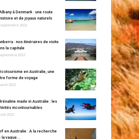
Albany à Denmark : une route
histoire et de joyaux naturels
 septembre 2022
nberra : nos itinéraires de visite
ns la capitale
septembre 2022
écotourisme en Australie, une
tre forme de voyage
 août 2022
rénaline made in Australie : les
tivités incontournables
août 2022
rf en Australie : A la recherche
 la vague...