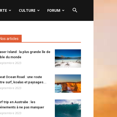
RTE
CULTURE
FORUM
Nos articles
aser Island : la plus grande île de
ble du monde
septembre 2023
eat Ocean Road : une route
tre surf, koalas et paysages...
septembre 2023
rf trip en Australie : les
énements à ne pas manquer
septembre 2023