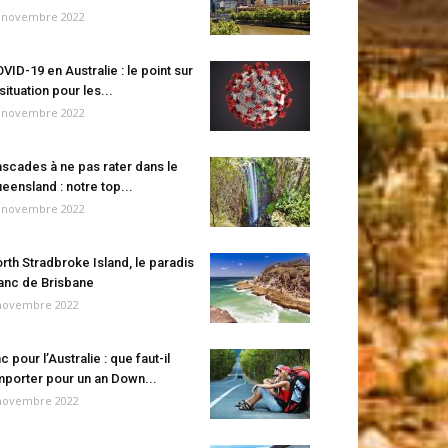
 novembre 2022
VID-19 en Australie : le point sur
 situation pour les...
 novembre 2022
scades à ne pas rater dans le
eensland : notre top...
 novembre 2022
rth Stradbroke Island, le paradis
anc de Brisbane
novembre 2022
c pour l’Australie : que faut-il
porter pour un an Down...
novembre 2022