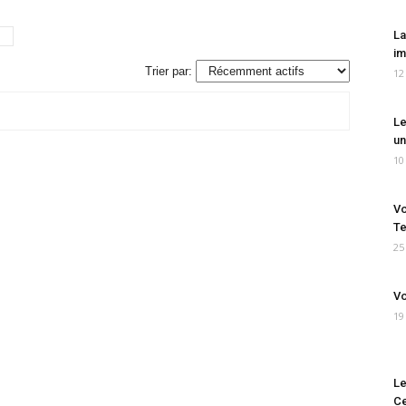
La
im
Trier par:
12
Le
un
10
Vo
Te
25
Vo
19
Le
Ce