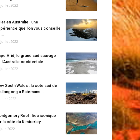
 juillet 2022
ier en Australie : une
périence que l’on vous conseille
...
 juillet 2022
pe Arid, le grand sud sauvage
 l’Australie occidentale
 juillet 2022
w South Wales : la côte sud de
llongong à Batemans...
juillet 2022
ntgomery Reef : lieu iconique
r la côte du Kimberley
 juin 2022