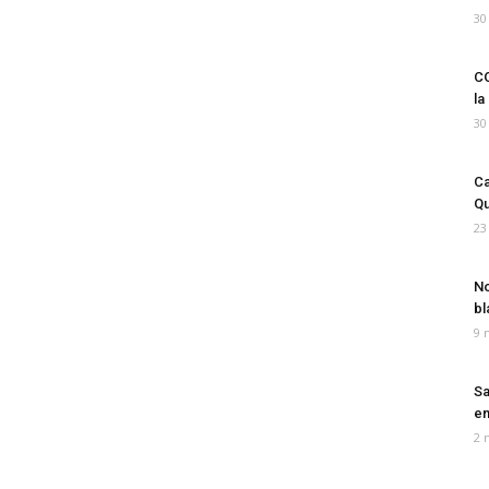
30
CO
la
30
Ca
Qu
23
No
bl
9 
Sa
em
2 