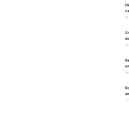
Hé
ca
21
Cr
au
16
Ra
en
24
Ro
am
17