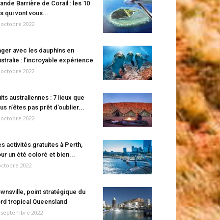
ande Barrière de Corail : les 10
es qui vont vous...
 octobre 2022
ger avec les dauphins en
stralie : l’incroyable expérience
 octobre 2022
its australiennes : 7 lieux que
us n’êtes pas prêt d’oublier...
 octobre 2022
s activités gratuites à Perth,
ur un été coloré et bien...
octobre 2022
wnsville, point stratégique du
rd tropical Queensland
 septembre 2022