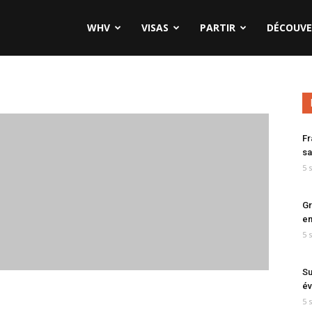
WHV
VISAS
PARTIR
DÉCOUVE
Fr
sa
5 
Gr
en
5 
Su
év
5 