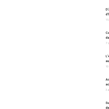
D’
d’
15
Ca
da
7 
L’
au
10
Ad
ac
3 
Su
de