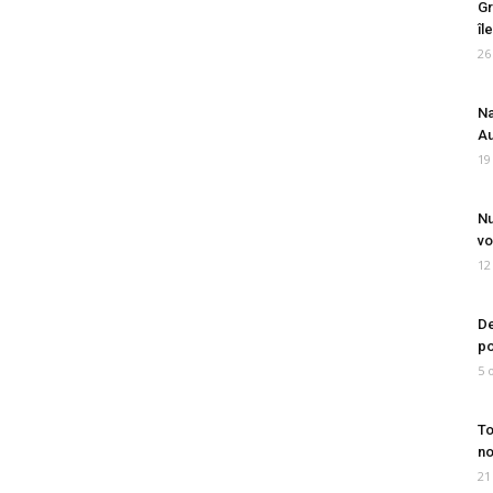
Gr
îl
26
Na
Au
19
Nu
vo
12
De
po
5 
To
no
21