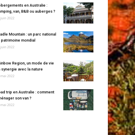
bergements en Australie :
mping, van, B&B ou auberges ?
 juin 2022
adle Mountain : un parc national
 patrimoine mondial
 juin 2022
inbow Region, un mode de vie
 synergie avec la nature
 mai 2022
ad trip en Australie : comment
énager son van ?
 mai 2022