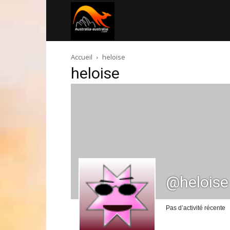
Australia-
Accueil
heloise
australie.com
heloise
@heloise
Pas d’activité récente