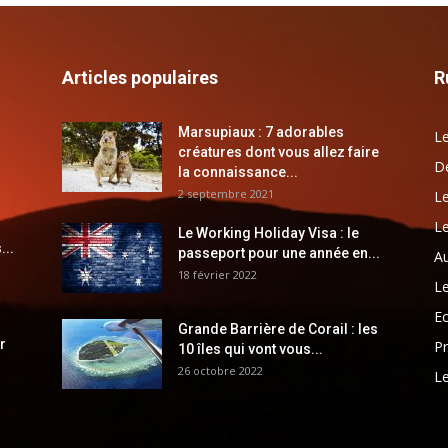
Articles populaires
R
Marsupiaux : 7 adorables
Le
créatures dont vous allez faire
Dé
la connaissance...
2 septembre 2021
Le
Le
Le Working Holiday Visa : le
...
passeport pour une année en...
Au
18 février 2022
Le
E
Grande Barrière de Corail : les
r
Pr
10 îles qui vont vous...
26 octobre 2022
Le