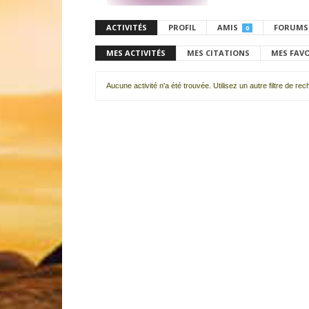
ACTIVITÉS
PROFIL
AMIS
FORUMS
0
MES ACTIVITÉS
MES CITATIONS
MES FAV
Aucune activité n'a été trouvée. Utilisez un autre filtre de re