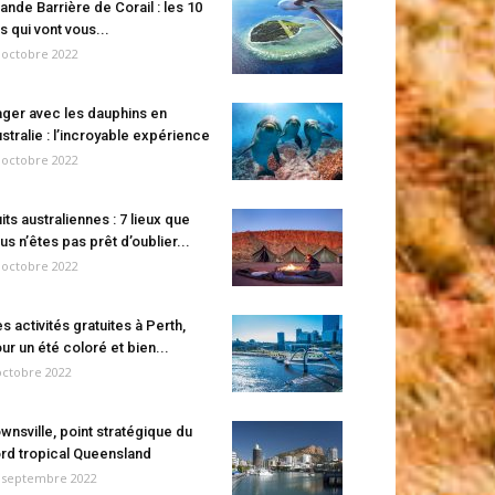
ande Barrière de Corail : les 10
es qui vont vous...
 octobre 2022
ger avec les dauphins en
stralie : l’incroyable expérience
 octobre 2022
its australiennes : 7 lieux que
us n’êtes pas prêt d’oublier...
 octobre 2022
s activités gratuites à Perth,
ur un été coloré et bien...
octobre 2022
wnsville, point stratégique du
rd tropical Queensland
 septembre 2022