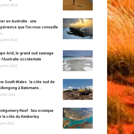
 juillet 2022
ier en Australie : une
périence que l’on vous conseille
...
 juillet 2022
pe Arid, le grand sud sauvage
 l’Australie occidentale
 juillet 2022
w South Wales : la côte sud de
llongong à Batemans...
juillet 2022
ntgomery Reef : lieu iconique
r la côte du Kimberley
 juin 2022