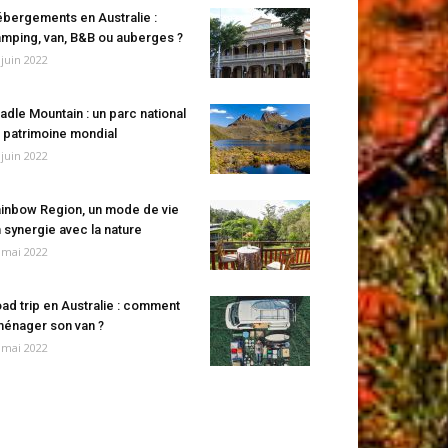
bergements en Australie :
mping, van, B&B ou auberges ?
 juin 2022
adle Mountain : un parc national
 patrimoine mondial
 juin 2022
inbow Region, un mode de vie
 synergie avec la nature
 mai 2022
ad trip en Australie : comment
énager son van ?
 mai 2022