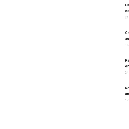
Hé
ca
21
Cr
au
16
Ra
en
24
Ro
am
17