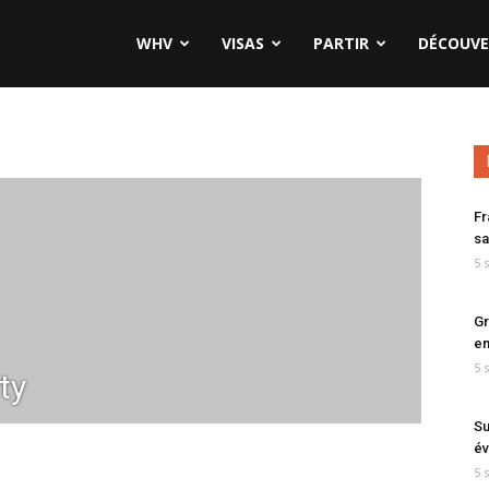
WHV
VISAS
PARTIR
DÉCOUVE
Fr
sa
5 
Gr
en
5 
ty
Su
év
5 