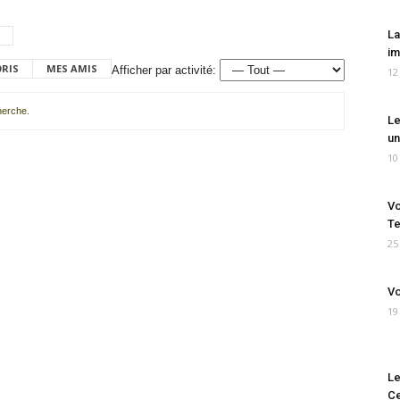
La
im
ORIS
MES AMIS
Afficher par activité:
12
cherche.
Le
un
10
Vo
Te
25
Vo
19
Le
Ce