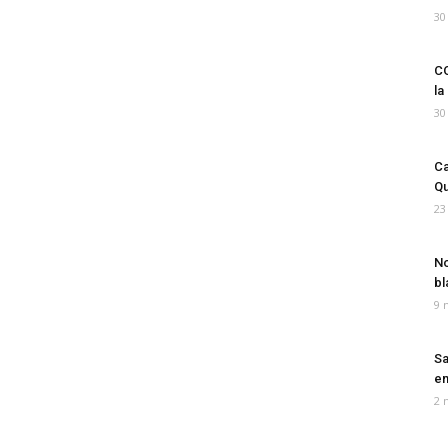
30
CO
la
30
Ca
Qu
23
No
bl
9 
Sa
em
2 