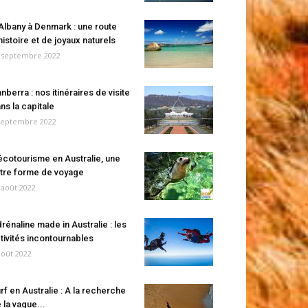
Albany à Denmark : une route
histoire et de joyaux naturels
 septembre 2022
nberra : nos itinéraires de visite
ns la capitale
septembre 2022
écotourisme en Australie, une
tre forme de voyage
 août 2022
rénaline made in Australie : les
tivités incontournables
août 2022
rf en Australie : A la recherche
 la vague...