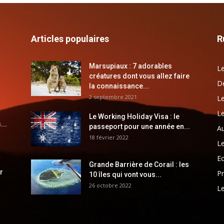
Articles populaires
R
Marsupiaux : 7 adorables
Le
créatures dont vous allez faire
Dé
la connaissance...
2 septembre 2021
Le
Le
Le Working Holiday Visa : le
...
passeport pour une année en...
Au
18 février 2022
Le
E
Grande Barrière de Corail : les
r
Pr
10 îles qui vont vous...
26 octobre 2022
Le