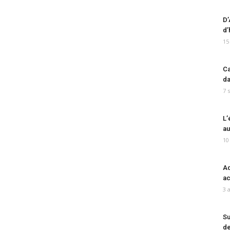
D’
d’
15
Ca
da
7 
L’
au
10
Ad
ac
3 
Su
de