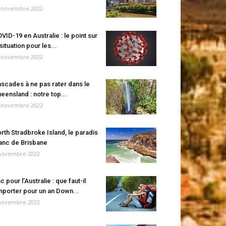
 novembre 2022
VID-19 en Australie : le point sur
 situation pour les...
 novembre 2022
scades à ne pas rater dans le
eensland : notre top...
 novembre 2022
rth Stradbroke Island, le paradis
anc de Brisbane
novembre 2022
c pour l’Australie : que faut-il
porter pour un an Down...
novembre 2022