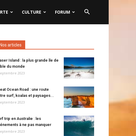
RTE
CULTURE
FORUM
Nos articles
aser Island : la plus grande île de
ble du monde
septembre 2023
eat Ocean Road : une route
tre surf, koalas et paysages...
septembre 2023
rf trip en Australie : les
énements à ne pas manquer
septembre 2023