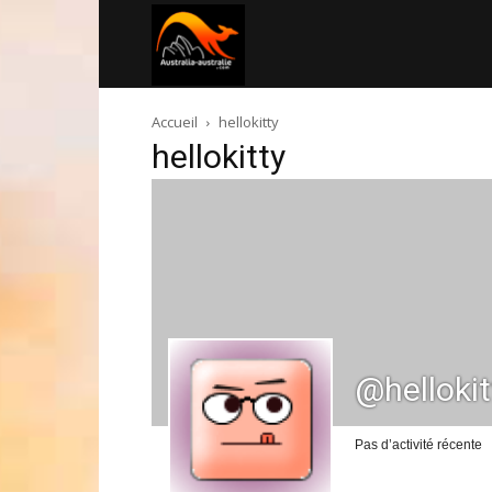
Australia-
Accueil
hellokitty
australie.com
hellokitty
@hellokit
Pas d’activité récente