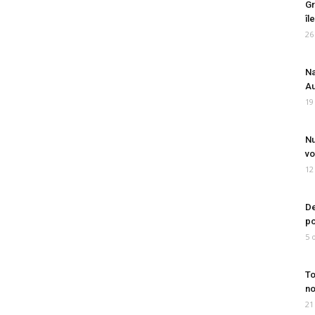
Gr
îl
26
Na
Au
19
Nu
vo
12
De
po
5 
To
no
21