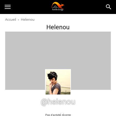
Australia-
Accueil
Helenou
Helenou
australie.com
@helenou
Pas d’activité récente