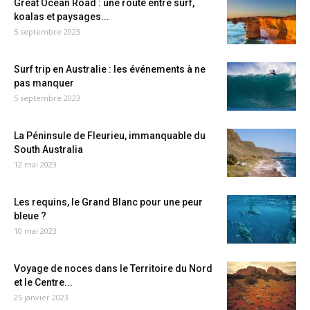
Great Ocean Road : une route entre surf,
koalas et paysages...
5 septembre 2023
Surf trip en Australie : les événements à ne
pas manquer
5 septembre 2023
La Péninsule de Fleurieu, immanquable du
South Australia
12 mai 2023
Les requins, le Grand Blanc pour une peur
bleue ?
10 mai 2023
Voyage de noces dans le Territoire du Nord
et le Centre...
25 janvier 2023