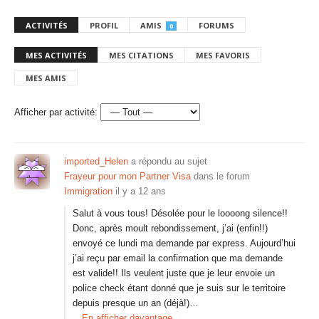
ACTIVITÉS
PROFIL
AMIS
FORUMS
0
MES ACTIVITÉS
MES CITATIONS
MES FAVORIS
MES AMIS
Afficher par activité:
imported_Helen
a répondu au sujet
Frayeur pour mon Partner Visa
dans le forum
Immigration
il y a 12 ans
Salut à vous tous! Désolée pour le loooong silence!!
Donc, après moult rebondissement, j’ai (enfin!!)
envoyé ce lundi ma demande par express. Aujourd’hui
j’ai reçu par email la confirmation que ma demande
est valide!! Ils veulent juste que je leur envoie un
police check étant donné que je suis sur le territoire
depuis presque un an (déjà!)…
En afficher davantage