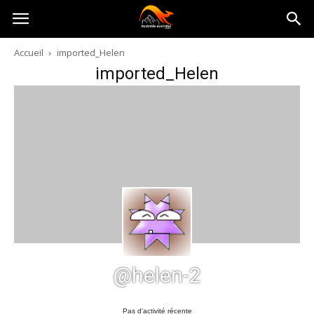
Australia-
Accueil
imported_Helen
imported_Helen
australie.com
@helen-2
Pas d’activité récente