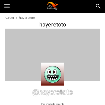
Australia-
Accueil
hayeretoto
hayeretoto
australie.com
@hayeretoto
Pas d’activité récente