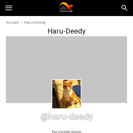
Australia-
Accueil
Haru-Deedy
Haru-Deedy
australie.com
@haru-deedy
Pas d’activité récente