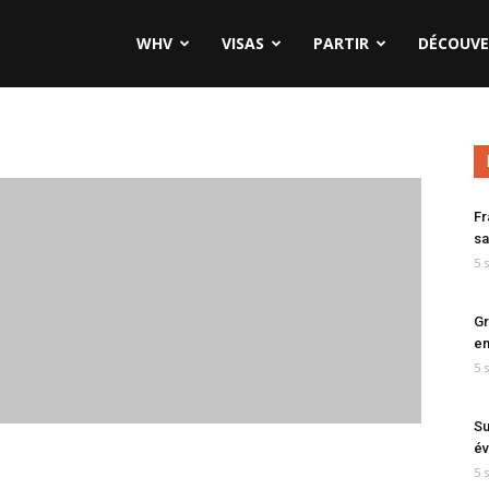
WHV
VISAS
PARTIR
DÉCOUVE
Fr
sa
5 
Gr
en
5 
Su
év
5 