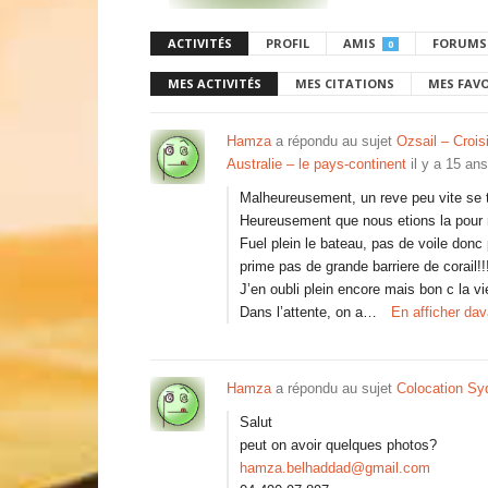
ACTIVITÉS
PROFIL
AMIS
FORUMS
0
MES ACTIVITÉS
MES CITATIONS
MES FAV
Hamza
a répondu au sujet
Ozsail – Crois
Australie – le pays-continent
il y a 15 ans
Malheureusement, un reve peu vite se
Heureusement que nous etions la pour r
Fuel plein le bateau, pas de voile donc 
prime pas de grande barriere de corail!!
J’en oubli plein encore mais bon c la vie
Dans l’attente, on a…
En afficher da
Hamza
a répondu au sujet
Colocation Sy
Salut
peut on avoir quelques photos?
hamza.belhaddad@gmail.com