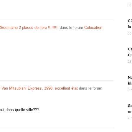
30
CO
la
/semaine 2 places de libre !!!!!!!!!
dans le forum
Colocation
30
Ca
Qu
23
No
bl
Van Mitsubishi Express, 1998, excellent état
dans le forum
9 
Sa
ut dans quelle ville???
em
2 