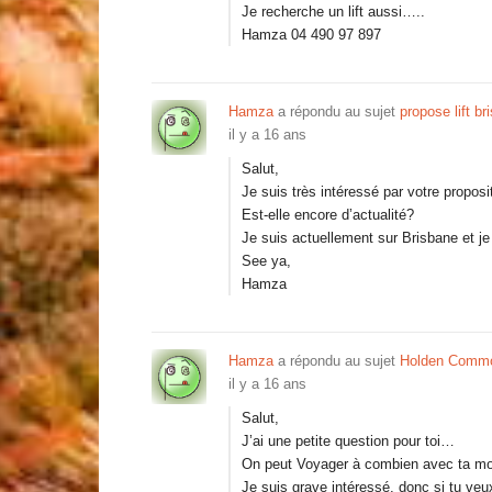
Je recherche un lift aussi…..
Hamza 04 490 97 897
Hamza
a répondu au sujet
propose lift br
il y a 16 ans
Salut,
Je suis très intéressé par votre proposi
Est-elle encore d’actualité?
Je suis actuellement sur Brisbane et je
See ya,
Hamza
Hamza
a répondu au sujet
Holden Commod
il y a 16 ans
Salut,
J’ai une petite question pour toi…
On peut Voyager à combien avec ta mo
Je suis grave intéressé, donc si tu ve