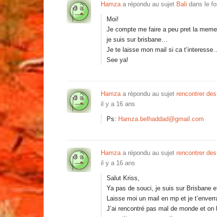
Hamza
a répondu au sujet
Bali
dans le f
Moi!
Je compte me faire a peu pret la meme 
je suis sur brisbane…
Je te laisse mon mail si ca t’interesse
See ya!
Hamza
a répondu au sujet
rencontrer des
il y a 16 ans
Ps:
Hamza.belhaddad@gmail.com
Hamza
a répondu au sujet
rencontrer des
il y a 16 ans
Salut Kriss,
Ya pas de souci, je suis sur Brisbane 
Laisse moi un mail en mp et je t’enver
J’ai rencontré pas mal de monde et on