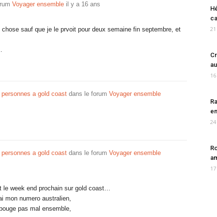
orum
Voyager ensemble
il y a 16 ans
Hé
ca
21
chose sauf que je le prvoit pour deux semaine fin septembre, et
…
Cr
au
16
 personnes a gold coast
dans le forum
Voyager ensemble
Ra
en
24
Ro
 personnes a gold coast
dans le forum
Voyager ensemble
am
17
et le week end prochain sur gold coast…
rai mon numero australien,
 bouge pas mal ensemble,