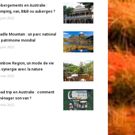
bergements en Australie :
mping, van, B&B ou auberges ?
 juin 2022
adle Mountain : un parc national
 patrimoine mondial
 juin 2022
inbow Region, un mode de vie
 synergie avec la nature
 mai 2022
ad trip en Australie : comment
énager son van ?
 mai 2022