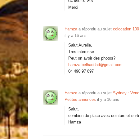
04 490 97 897
Merci
Hamza
a répondu au sujet
colocation 100$
il y a 16 ans
Salut Aurelie,
Tres interesse…
Peut on avoir des photos?
hamza.belhaddad@gmail.com
04 490 97 897
Hamza
a répondu au sujet
Sydney : Vend 
Petites annonces
il y a 16 ans
Salut,
combien de place avec ceinture et surto
Hamza