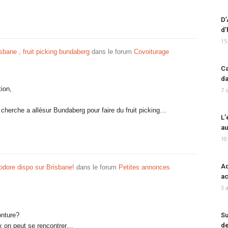
D’
d’
15
isbane , fruit picking bundaberg
dans le forum
Covoiturage
Ca
da
tion,
7 
 cherche a allésur Bundaberg pour faire du fruit picking…
L’
au
10
Ad
ore dispo sur Brisbane!
dans le forum
Petites annonces
ac
3 
nture?
Su
de
ux on peut se rencontrer…