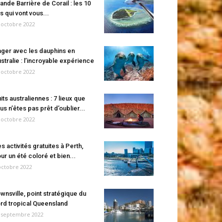
ande Barrière de Corail : les 10
es qui vont vous...
 octobre 2022
ger avec les dauphins en
stralie : l’incroyable expérience
 octobre 2022
its australiennes : 7 lieux que
us n’êtes pas prêt d’oublier...
 octobre 2022
s activités gratuites à Perth,
ur un été coloré et bien...
octobre 2022
wnsville, point stratégique du
rd tropical Queensland
 septembre 2022