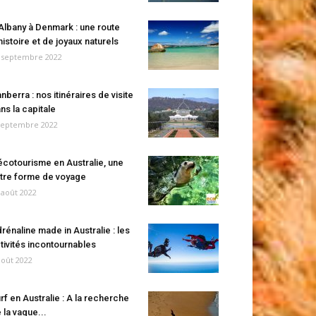
Albany à Denmark : une route
histoire et de joyaux naturels
 septembre 2022
nberra : nos itinéraires de visite
ns la capitale
septembre 2022
écotourisme en Australie, une
tre forme de voyage
 août 2022
rénaline made in Australie : les
tivités incontournables
août 2022
rf en Australie : A la recherche
 la vague...