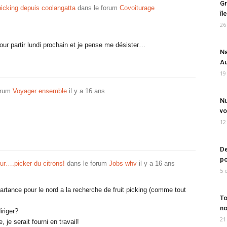
Gr
 picking depuis coolangatta
dans le forum
Covoiturage
îl
26
our partir lundi prochain et je pense me désister…
Na
Au
19
orum
Voyager ensemble
il y a 16 ans
Nu
vo
12
De
po
our….picker du citrons!
dans le forum
Jobs whv
il y a 16 ans
5 
artance pour le nord a la recherche de fruit picking (comme tout
To
no
iriger?
21
, je serait fourni en travail!