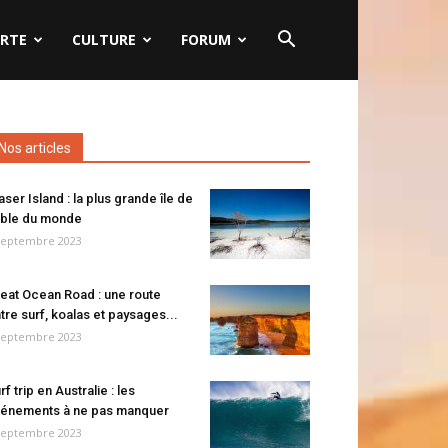
RTE
CULTURE
FORUM
Nos articles
aser Island : la plus grande île de
ble du monde
septembre 2023
eat Ocean Road : une route
tre surf, koalas et paysages...
septembre 2023
rf trip en Australie : les
énements à ne pas manquer
septembre 2023