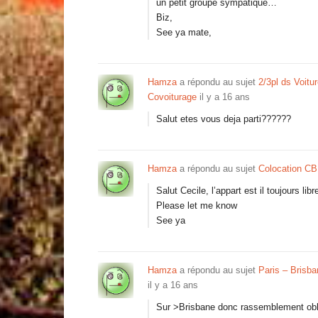
un petit groupe sympatique…
Biz,
See ya mate,
Hamza
a répondu au sujet
2/3pl ds Voitu
Covoiturage
il y a 16 ans
Salut etes vous deja parti??????
Hamza
a répondu au sujet
Colocation CBD
Salut Cecile, l’appart est il toujours libr
Please let me know
See ya
Hamza
a répondu au sujet
Paris – Brisba
il y a 16 ans
Sur >Brisbane donc rassemblement obli