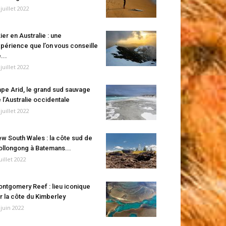
 juillet 2022
ier en Australie : une
périence que l’on vous conseille
...
 juillet 2022
pe Arid, le grand sud sauvage
 l’Australie occidentale
 juillet 2022
w South Wales : la côte sud de
llongong à Batemans...
juillet 2022
ntgomery Reef : lieu iconique
r la côte du Kimberley
 juin 2022