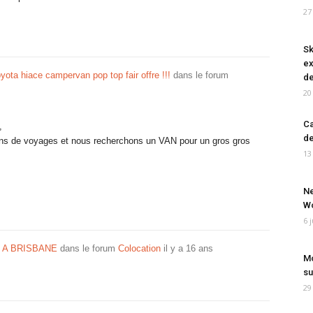
27
Sk
ex
yota hiace campervan pop top fair offre !!!
dans le forum
de
20
Ca
,
de
nons de voyages et nous recherchons un VAN pour un gros gros
13
Ne
Wo
6 
 A BRISBANE
dans le forum
Colocation
il y a 16 ans
Mo
su
29