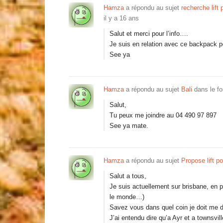
Hamza
a répondu au sujet
recherche lift
il y a 16 ans
Salut et merci pour l’info….
Je suis en relation avec ce backpack p
See ya
Hamza
a répondu au sujet
Bali
dans le f
Salut,
Tu peux me joindre au 04 490 97 897
See ya mate.
Hamza
a répondu au sujet
Propose lift p
Salut a tous,
Je suis actuellement sur brisbane, en p
le monde…)
Savez vous dans quel coin je doit me d
J’ai entendu dire qu’a Ayr et a townsville