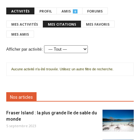
ACTIVITÉS
PROFIL
AMIS
FORUMS
0
MES ACTIVITÉS
MES CITATIONS
MES FAVORIS
MES AMIS
Afficher par activité:
Aucune activité n'a été trouvée. Utilisez un autre filtre de recherche.
Nos articles
Fraser Island : la plus grande île de sable du
monde
5 septembre 2023