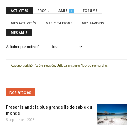
ACTIVITÉS
PROFIL
AMIS
FORUMS
0
MES ACTIVITÉS
MES CITATIONS
MES FAVORIS
MES AMIS
Afficher par activité:
Aucune activité n'a été trouvée. Utilisez un autre filtre de recherche.
Nos articles
Fraser Island : la plus grande île de sable du
monde
5 septembre 2023