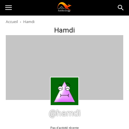
Australia-
Accueil
Hamdi
Hamdi
australie.com
@hamdi
Pas d’activité récente