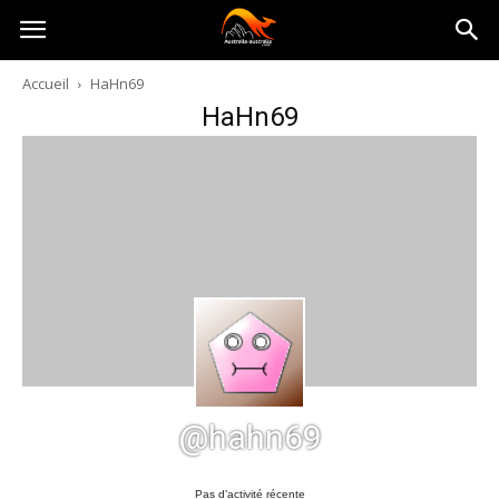
Australia-
Accueil
HaHn69
HaHn69
australie.com
@hahn69
Pas d’activité récente