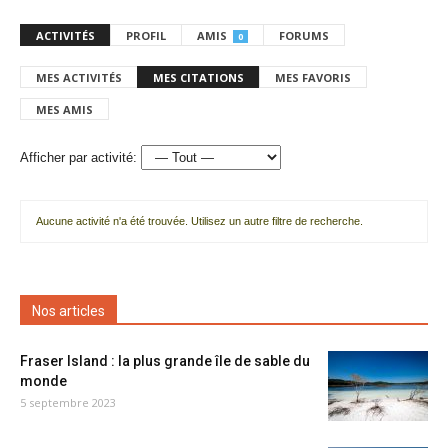
ACTIVITÉS
PROFIL
AMIS
FORUMS
0
MES ACTIVITÉS
MES CITATIONS
MES FAVORIS
MES AMIS
Afficher par activité:
Aucune activité n'a été trouvée. Utilisez un autre filtre de recherche.
Nos articles
Fraser Island : la plus grande île de sable du
monde
5 septembre 2023