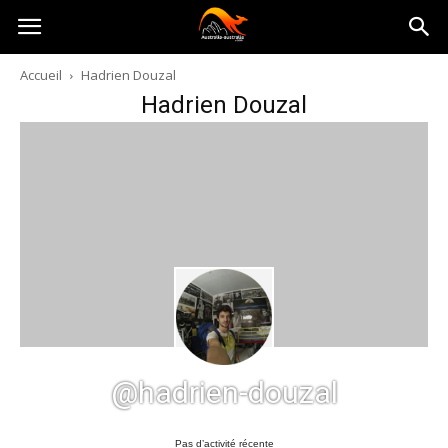
Australia-
Accueil
Hadrien Douzal
Hadrien Douzal
australie.com
@hadrien-douzal
Pas d’activité récente