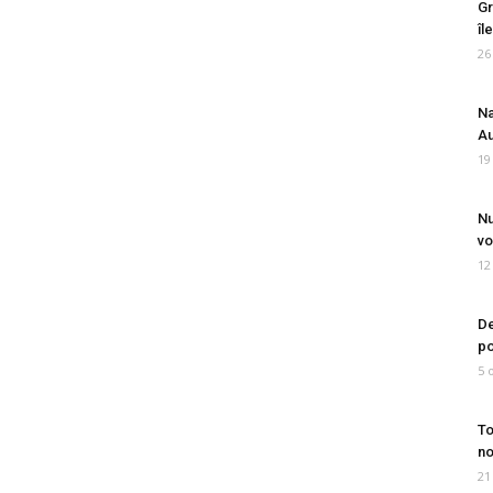
Gr
îl
26
Na
Au
19
Nu
vo
12
De
po
5 
To
no
21