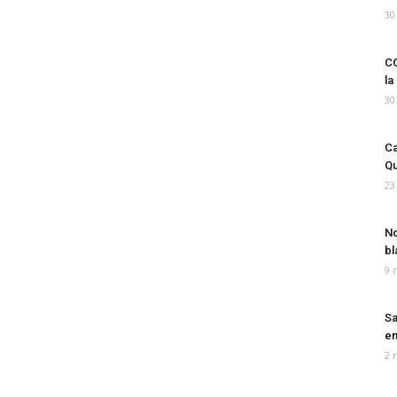
30
CO
la
30
Ca
Qu
23
No
bl
9 
Sa
em
2 