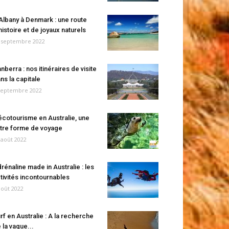
Albany à Denmark : une route
histoire et de joyaux naturels
 septembre 2022
nberra : nos itinéraires de visite
ns la capitale
septembre 2022
écotourisme en Australie, une
tre forme de voyage
 août 2022
rénaline made in Australie : les
tivités incontournables
août 2022
rf en Australie : A la recherche
 la vague...