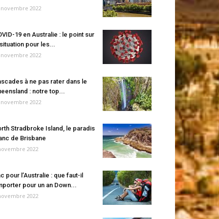
 novembre 2022
VID-19 en Australie : le point sur
 situation pour les...
 novembre 2022
scades à ne pas rater dans le
eensland : notre top...
 novembre 2022
rth Stradbroke Island, le paradis
anc de Brisbane
novembre 2022
c pour l’Australie : que faut-il
porter pour un an Down...
novembre 2022