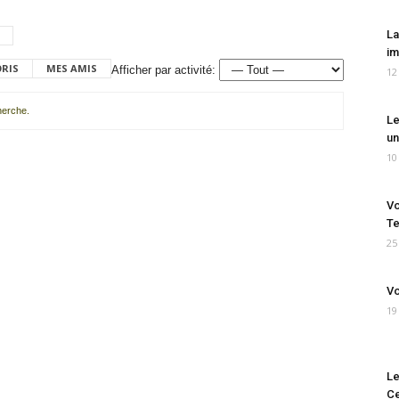
La
im
ORIS
MES AMIS
Afficher par activité:
12
cherche.
Le
un
10
Vo
Te
25
Vo
19
Le
Ce