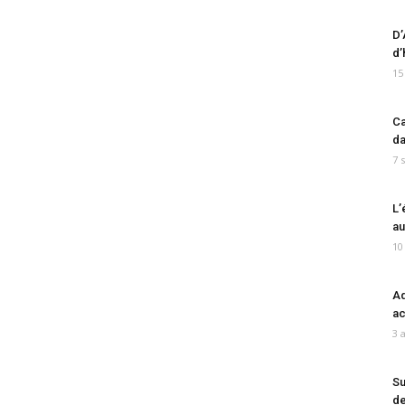
D’
d’
15
Ca
da
7 
L’
au
10
Ad
ac
3 
Su
de