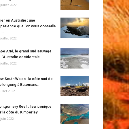
 juillet 2022
ier en Australie : une
périence que l’on vous conseille
...
 juillet 2022
pe Arid, le grand sud sauvage
 l’Australie occidentale
 juillet 2022
w South Wales : la côte sud de
llongong à Batemans...
juillet 2022
ntgomery Reef : lieu iconique
r la côte du Kimberley
 juin 2022