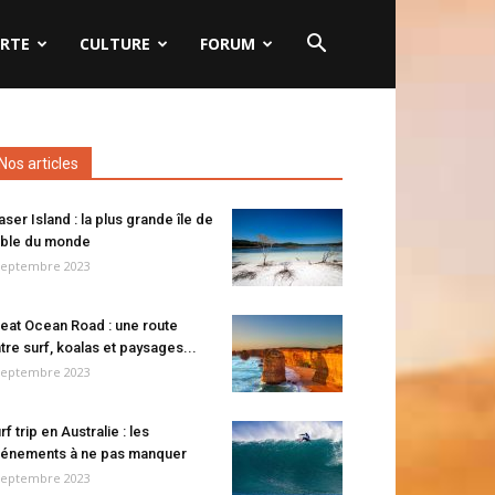
RTE
CULTURE
FORUM
Nos articles
aser Island : la plus grande île de
ble du monde
septembre 2023
eat Ocean Road : une route
tre surf, koalas et paysages...
septembre 2023
rf trip en Australie : les
énements à ne pas manquer
septembre 2023