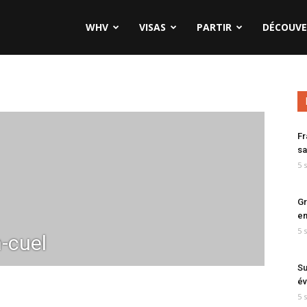
WHV
VISAS
PARTIR
DÉCOUVE
Fr
sa
5 
Gr
en
5 
-cuel
Su
év
5 