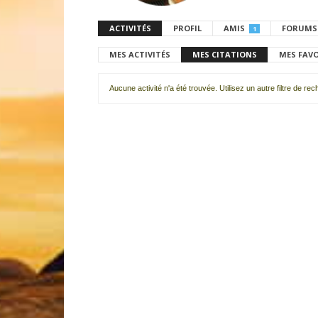
ACTIVITÉS
PROFIL
AMIS
FORUMS
1
MES ACTIVITÉS
MES CITATIONS
MES FAV
Aucune activité n'a été trouvée. Utilisez un autre filtre de re