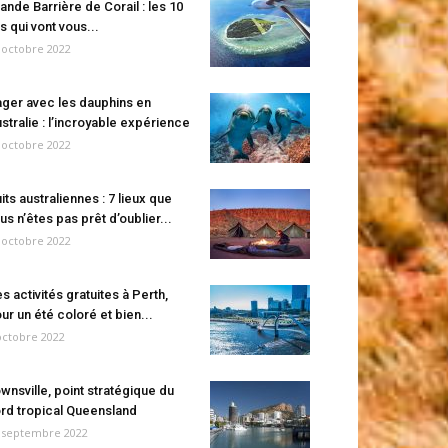
ande Barrière de Corail : les 10
es qui vont vous...
 octobre 2022
ger avec les dauphins en
stralie : l’incroyable expérience
 octobre 2022
its australiennes : 7 lieux que
us n’êtes pas prêt d’oublier...
 octobre 2022
s activités gratuites à Perth,
ur un été coloré et bien...
octobre 2022
wnsville, point stratégique du
rd tropical Queensland
 septembre 2022