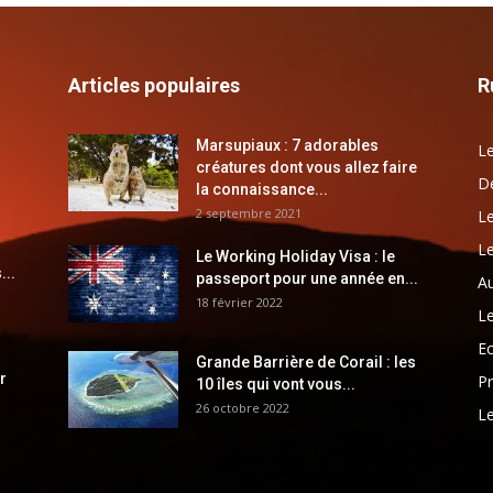
Articles populaires
R
Marsupiaux : 7 adorables
Le
créatures dont vous allez faire
Dé
la connaissance...
2 septembre 2021
Le
Le
Le Working Holiday Visa : le
...
passeport pour une année en...
Au
18 février 2022
Le
E
Grande Barrière de Corail : les
r
Pr
10 îles qui vont vous...
26 octobre 2022
Le