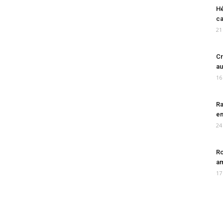
Hé
ca
21
Cr
au
16
Ra
en
24
Ro
am
17