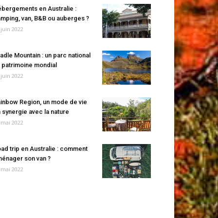
bergements en Australie :
mping, van, B&B ou auberges ?
 juin 2022
adle Mountain : un parc national
 patrimoine mondial
 juin 2022
inbow Region, un mode de vie
 synergie avec la nature
 mai 2022
ad trip en Australie : comment
énager son van ?
 mai 2022