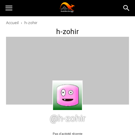
Australia-
Accueil
h-zohir
h-zohir
australie.com
@h-zohir
Pas d’activité récente