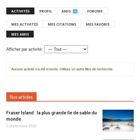
ACTIVITÉS
PROFIL
AMIS
FORUMS
0
MES ACTIVITÉS
MES CITATIONS
MES FAVORIS
MES AMIS
Afficher par activité:
Aucune activité n'a été trouvée. Utilisez un autre filtre de recherche.
Nos articles
Fraser Island : la plus grande île de sable du
monde
5 septembre 2023