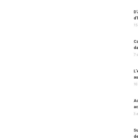
D’
d’
15
Ca
da
7 
L’
au
10
Ad
ac
3 
Su
de