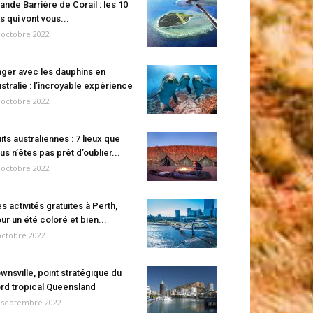
ande Barrière de Corail : les 10
es qui vont vous...
 octobre 2022
ger avec les dauphins en
stralie : l’incroyable expérience
 octobre 2022
its australiennes : 7 lieux que
us n’êtes pas prêt d’oublier...
 octobre 2022
s activités gratuites à Perth,
ur un été coloré et bien...
octobre 2022
wnsville, point stratégique du
rd tropical Queensland
 septembre 2022