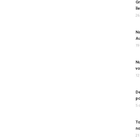
Gr
îl
26
Na
Au
19
Nu
vo
12
De
po
5 
To
no
21