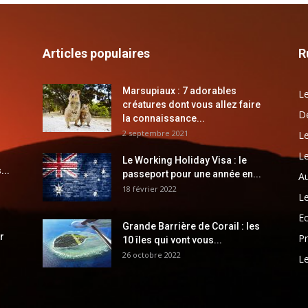
Articles populaires
R
Marsupiaux : 7 adorables
Le
créatures dont vous allez faire
Dé
la connaissance...
2 septembre 2021
Le
Le
Le Working Holiday Visa : le
...
passeport pour une année en...
Au
18 février 2022
Le
E
Grande Barrière de Corail : les
r
Pr
10 îles qui vont vous...
26 octobre 2022
Le