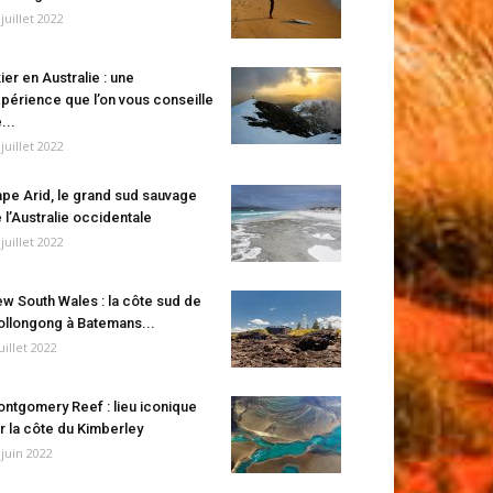
 juillet 2022
ier en Australie : une
périence que l’on vous conseille
...
 juillet 2022
pe Arid, le grand sud sauvage
 l’Australie occidentale
 juillet 2022
w South Wales : la côte sud de
llongong à Batemans...
juillet 2022
ntgomery Reef : lieu iconique
r la côte du Kimberley
 juin 2022