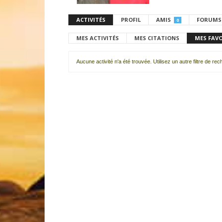
ACTIVITÉS
PROFIL
AMIS
FORUMS
0
MES ACTIVITÉS
MES CITATIONS
MES FAV
Aucune activité n'a été trouvée. Utilisez un autre filtre de re