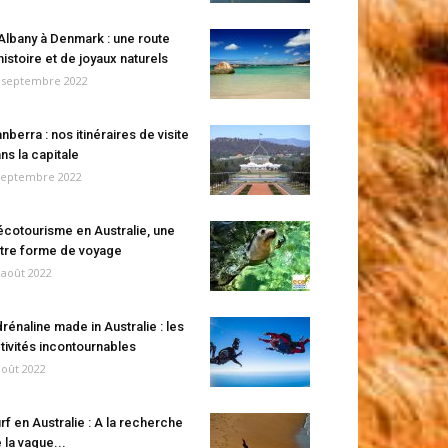
Albany à Denmark : une route
histoire et de joyaux naturels
 septembre 2022
nberra : nos itinéraires de visite
ns la capitale
septembre 2022
écotourisme en Australie, une
tre forme de voyage
 août 2022
rénaline made in Australie : les
tivités incontournables
août 2022
rf en Australie : A la recherche
 la vague...