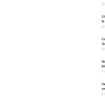
30
CO
la
30
Ca
Qu
23
No
bl
9 
Sa
em
2 