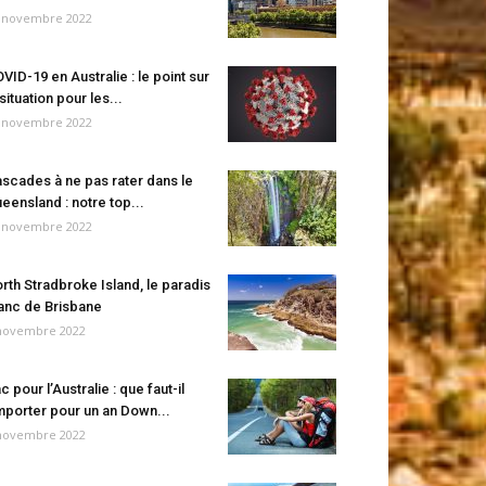
 novembre 2022
VID-19 en Australie : le point sur
 situation pour les...
 novembre 2022
scades à ne pas rater dans le
eensland : notre top...
 novembre 2022
rth Stradbroke Island, le paradis
anc de Brisbane
novembre 2022
c pour l’Australie : que faut-il
porter pour un an Down...
novembre 2022