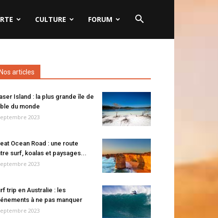
RTE
CULTURE
FORUM
Nos articles
aser Island : la plus grande île de
ble du monde
septembre 2023
eat Ocean Road : une route
tre surf, koalas et paysages...
septembre 2023
rf trip en Australie : les
énements à ne pas manquer
septembre 2023